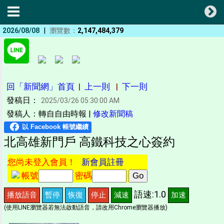
|
2026/08/08
瀏覽數：
2,147,484,379
回「新聞網」首頁
|
上一則
|
下一則
發稿日：
2025/03/26 05:30:00 AM
發稿人：轉自自由時報 |
修改新聞稿
北高雄新門戶 高鐵科技之心簽約
您尚未登入會員！
新會員註冊
帳號
密碼
語速:1.0
播放語音
暫停
恢復
停止
減速
加速
(使用LINE瀏覽器若無法啟動語音，請改用Chrome瀏覽器播放)