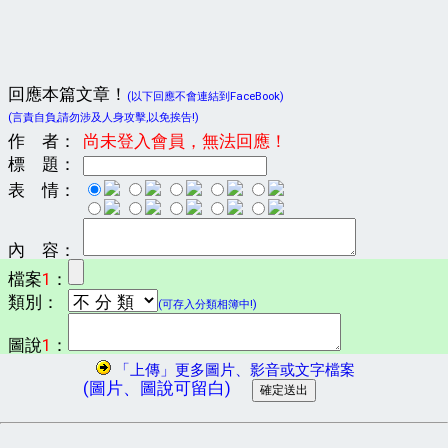
回應本篇文章！
(以下回應不會連結到FaceBook)
(言責自負,請勿涉及人身攻擊,以免挨告!)
作 者：
尚未登入會員，無法回應！
標 題：
表 情：
內 容：
檔案
1
：
類別：
(可存入分類相簿中!)
圖說
1
：
「上傳」更多圖片、影音或文字檔案
(圖片、圖說可留白)