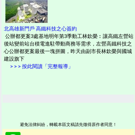
北高雄新門戶 高鐵科技之心簽約
公辦都更案3處基地明年第3季動工林欽榮︰讓高鐵左營站
後站變前站台積電進駐帶動商務等需求，左營高鐵科技之
心公辦都更案最後一塊拼圖，昨天由副市長林欽榮與國城
建設旗下
> > > 按此閱讀「完整報導」
避免法律糾紛，轉載本區文稿請先徵得原作者同意！