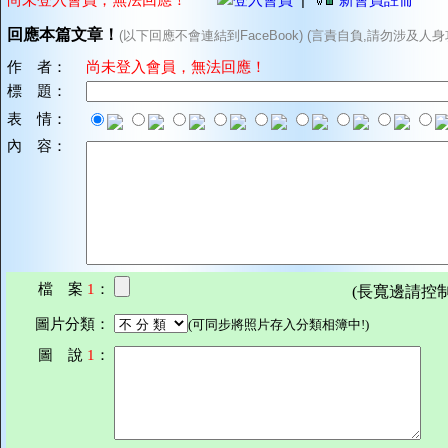
回應本篇文章！
(以下回應不會連結到FaceBook) (言責自負,請勿涉及人身
作 者：
尚未登入會員，無法回應！
標 題：
表 情：
內 容：
檔 案
1
：
(長寬邊請控制在7
圖片分類：
(可同步將照片存入分類相簿中!)
圖 說
1
：