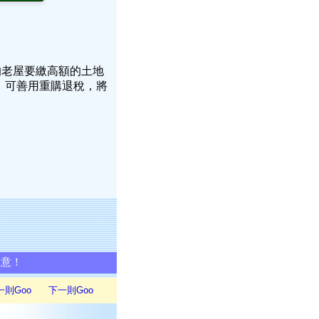
的老屋要繳高額的土地
，可善用重購退稅，將
同意！
一則Goo
下一則Goo