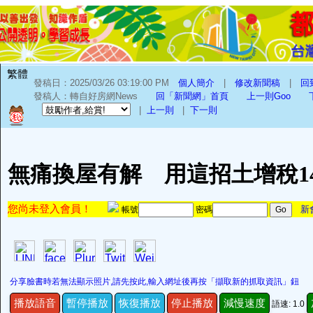
繁體
發稿日：2025/03/26 03:19:00 PM
個人簡介
|
修改新聞稿
|
回
發稿人：轉自好房網News
回「新聞網」首頁
上一則Goo
|
上一則
|
下一則
無痛換屋有解 用這招土增稅14
您尚未登入會員！
新
帳號
密碼
分享臉書時若無法顯示照片,請先按此,輸入網址後再按「擷取新的抓取資訊」鈕
播放語音
暫停播放
恢復播放
停止播放
減慢速度
語速: 1.0