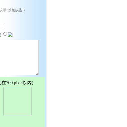
攻擊,以免挨告!)
00 pixel以內)