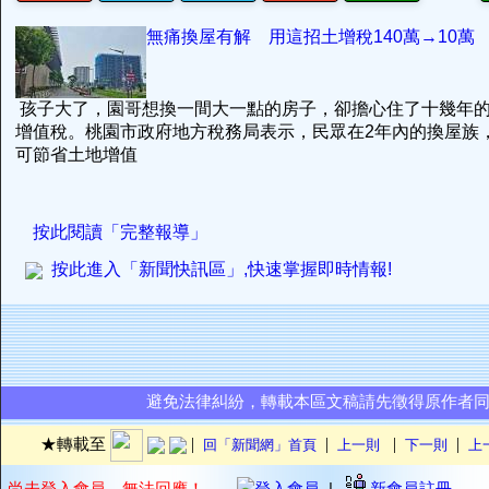
無痛換屋有解 用這招土增稅140萬→10萬
孩子大了，園哥想換一間大一點的房子，卻擔心住了十幾年
增值稅。桃園市政府地方稅務局表示，民眾在2年內的換屋族
可節省土地增值
按此閱讀「完整報導」
按此進入「新聞快訊區」,快速掌握即時情報!
避免法律糾紛，轉載本區文稿請先徵得原作者
|
|
|
|
★轉載至
回「新聞網」首頁
上一則
下一則
上
尚未登入會員，無法回應！
登入會員
|
新會員註冊