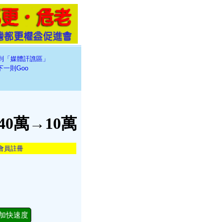
到「媒體訐譙區」
下一則Goo
0萬→10萬
會員註冊
加快速度