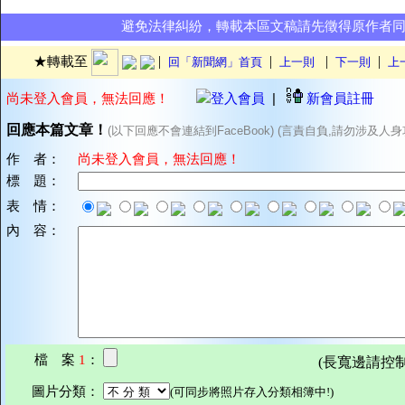
避免法律糾紛，轉載本區文稿請先徵得原作者
|
|
|
|
★轉載至
回「新聞網」首頁
上一則
下一則
上
尚未登入會員，無法回應！
登入會員
|
新會員註冊
回應本篇文章！
(以下回應不會連結到FaceBook) (言責自負,請勿涉及人身
作 者：
尚未登入會員，無法回應！
標 題：
表 情：
內 容：
檔 案
1
：
(長寬邊請控制在7
圖片分類：
(可同步將照片存入分類相簿中!)