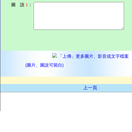
圖 說
1
：
「上傳」更多圖片、影音或文字檔案
(圖片、圖說可留白)
上一頁