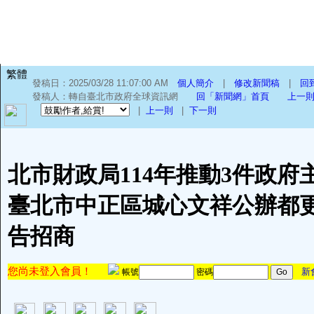
繁體
發稿日：2025/03/28 11:07:00 AM
個人簡介
|
修改新聞稿
|
回
發稿人：轉自臺北市政府全球資訊網
回「新聞網」首頁
上一則
|
上一則
|
下一則
北市財政局114年推動3件政府
臺北市中正區城心文祥公辦都
告招商
您尚未登入會員！
新
帳號
密碼