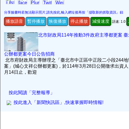
分享臉書時若無法顯示照片,請先按此,輸入網址後再按「擷取新的抓取資訊」鈕
播放語音
暫停播放
恢復播放
停止播放
減慢速度
語速: 1.0
北市財政局114年推動3件政府主導都更案 
公辦都更案今日公告招商
北市府財政局主導辦理之「臺北市中正區中正段二小段244地
案」(城心文祥公辦都更案)，於114年3月28日公開徵求出資人
月14日止，歡迎
按此閱讀「完整報導」
按此進入「新聞快訊區」,快速掌握即時情報!