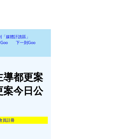
到「媒體訐譙區」
Goo
下一則Goo
主導都更案
更案今日公
會員註冊