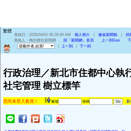
繁體
發稿日：2025/04/01 05:29:00 AM
個人簡介
|
修改新聞稿
|
回
發稿人：轉自聯合新聞網
回「新聞網」首頁
上一則Goo
下
|
上一則
|
下一則
行政治理／新北市住都中心執
社宅管理 樹立標竿
您尚未登入會員！
新
帳號
密碼