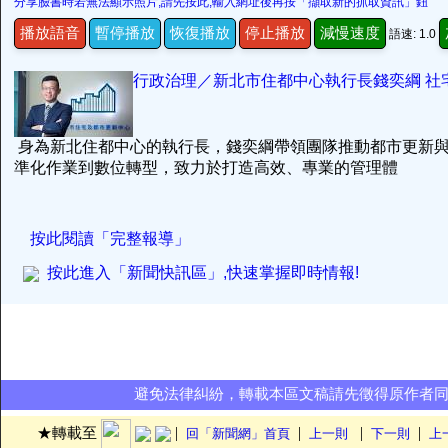
分享臉書時若無法顯示照片,請先按此,輸入網址後再按「擷取新的抓取資訊」鈕
播放語音
暫停播放
恢復播放
停止播放
減慢速度
語速: 1.0
行政治理／新北市住都中心執行長錢奕綱 社
身為新北住都中心的執行長，錢奕綱帶領團隊推動都市更新
準化作業到數位轉型，致力於打造高效、專業的管理體
按此閱讀「完整報導」
按此進入「新聞快訊區」,快速掌握即時情報!
避免法律糾紛，轉載本區文稿請先徵得原作者
|
|
|
|
★轉載至
回「新聞網」首頁
上一則
下一則
上