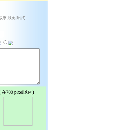
攻擊,以免挨告!)
00 pixel以內)