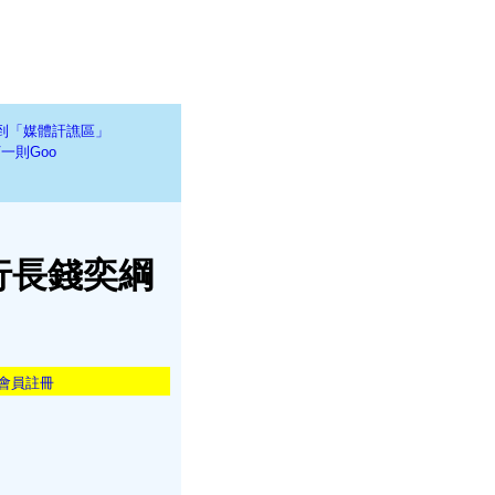
到「媒體訐譙區」
一則Goo
行長錢奕綱
會員註冊