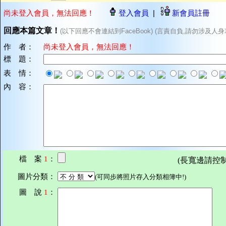
尚未登入會員，無法回應！
登入會員
|
新會員註冊
回應本篇文章！
(以下回應不會連結到FaceBook) (言責自負,請勿涉及人身
作 者：
尚未登入會員，無法回應！
標 題：
表 情：
內 容：
檔 案
1
：
(長寬邊請控制在7
圖片分類：
(可同步將照片存入分類相簿中!)
圖 說
1
：