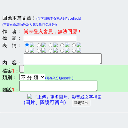
回應本篇文章！
(以下回應不會連結到FaceBook)
(言責自負,請勿涉及人身攻擊,以免挨告!)
作 者：
尚未登入會員，無法回應！
標 題：
表 情：
內 容：
檔案
1
：
類別：
(可存入分類相簿中!)
圖說
1
：
「上傳」更多圖片、影音或文字檔案
(圖片、圖說可留白)