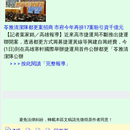
苓雅清潔隊都更案招商 市府今年再拚17案盼引資千億元
【記者葉家銘／高雄報導】近來高市捷運局不斷推出捷運
聯開案，透過都更方式籌募捷運黃線等興建自籌經費，今
(1日)則在高雄寒軒國際舉辦捷運局首件公辦都更「苓雅清
潔隊公辦
> > > 按此閱讀「完整報導」
避免法律糾紛，轉載本區文稿請先徵得原作者同意！