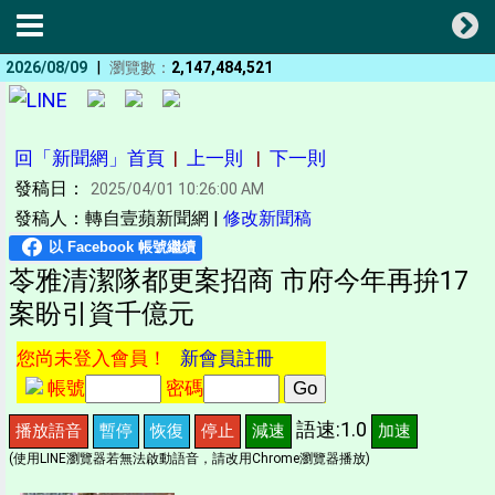
|
2026/08/09
瀏覽數：
2,147,484,521
回「新聞網」首頁
|
上一則
|
下一則
發稿日：
2025/04/01 10:26:00 AM
發稿人：轉自壹蘋新聞網 |
修改新聞稿
苓雅清潔隊都更案招商 市府今年再拚17
案盼引資千億元
您尚未登入會員！
新會員註冊
帳號
密碼
語速:1.0
播放語音
暫停
恢復
停止
減速
加速
(使用LINE瀏覽器若無法啟動語音，請改用Chrome瀏覽器播放)