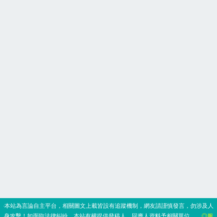
‧本站為言論自主平台，相關圖文上載皆設有追蹤機制，網友請謹慎發言，勿涉及人
身攻擊！如面臨法律糾紛，本站有權提供發稿人、回應人資料予相關單位。
◎服