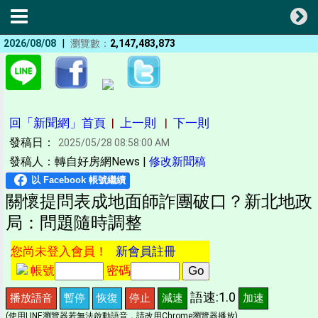
|
2026/08/08
瀏覽數：
2,147,483,873
回「新聞網」首頁
|
上一則
|
下一則
發稿日：
2025/05/28 08:58:00 AM
發稿人：轉自好房網News |
修改新聞稿
關懷提問表成地面師詐團破口？新北地政
局：問題隨時調整
您尚未登入會員！
新會員註冊
帳號
密碼
語速:1.0
播放語音
暫停
恢復
停止
減速
加速
(使用LINE瀏覽器若無法啟動語音，請改用Chrome瀏覽器播放)