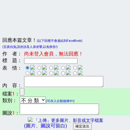
回應本篇文章！
(以下回應不會連結到FaceBook)
(言責自負,請勿涉及人身攻擊,以免挨告!)
作 者：
尚未登入會員，無法回應！
標 題：
表 情：
內 容：
檔案
1
：
類別：
(可存入分類相簿中!)
圖說
1
：
「上傳」更多圖片、影音或文字檔案
(圖片、圖說可留白)