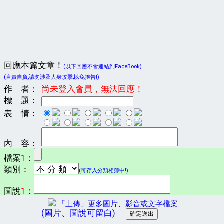
回應本篇文章！
(以下回應不會連結到FaceBook)
(言責自負,請勿涉及人身攻擊,以免挨告!)
作 者：
尚未登入會員，無法回應！
標 題：
表 情：
內 容：
檔案
1
：
類別：
(可存入分類相簿中!)
圖說
1
：
「上傳」更多圖片、影音或文字檔案
(圖片、圖說可留白)