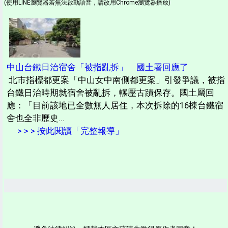
(使用LINE瀏覽器若無法啟動語音，請改用Chrome瀏覽器播放)
中山台鐵日治宿舍「被指亂拆」 國土署回應了
北市指標都更案「中山女中南側都更案」引發爭議，被指
台鐵日治時期就宿舍被亂拆，輾壓古蹟保存。國土屬回
應：「目前該地已全數無人居住，本次拆除的16棟台鐵宿
舍也全非歷史...
> > > 按此閱讀「完整報導」