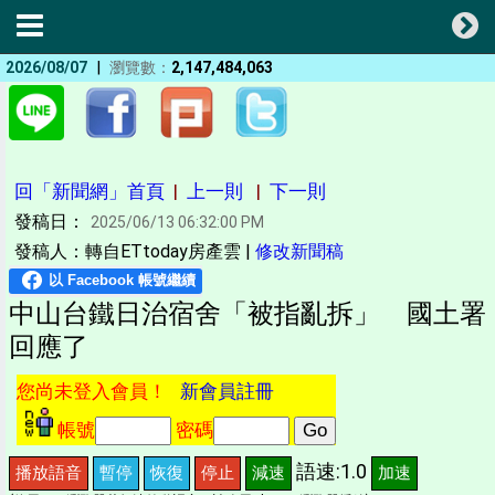
|
2026/08/07
瀏覽數：
2,147,484,063
回「新聞網」首頁
|
上一則
|
下一則
發稿日：
2025/06/13 06:32:00 PM
發稿人：轉自ETtoday房產雲 |
修改新聞稿
中山台鐵日治宿舍「被指亂拆」 國土署
回應了
您尚未登入會員！
新會員註冊
帳號
密碼
語速:1.0
播放語音
暫停
恢復
停止
減速
加速