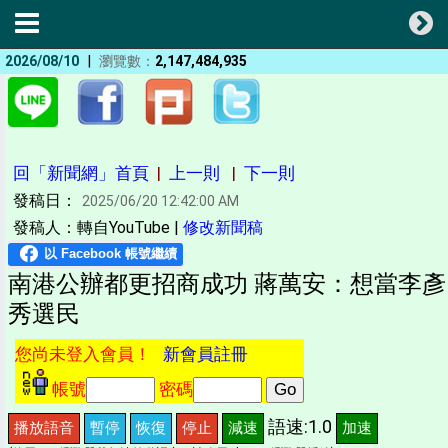
|
2026/08/10
瀏覽數：
2,147,484,935
回「新聞網」首頁
|
上一則
|
下一則
發稿日：
2025/06/20 12:42:00 AM
發稿人：轉自YouTube |
修改新聞稿
南港公辦都更招商成功 蔣萬安：想當李彥
秀選民
您尚未登入會員！
新會員註冊
帳號
密碼
語速:1.0
播放語音
暫停
恢復
停止
減速
加速