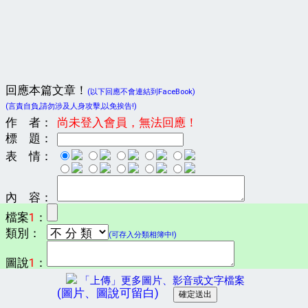
回應本篇文章！
(以下回應不會連結到FaceBook)
(言責自負,請勿涉及人身攻擊,以免挨告!)
作 者：
尚未登入會員，無法回應！
標 題：
表 情：
內 容：
檔案
1
：
類別：
(可存入分類相簿中!)
圖說
1
：
「上傳」更多圖片、影音或文字檔案
(圖片、圖說可留白)