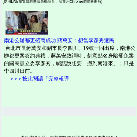
(使用LINE瀏覽器若無法啟動語音，請改用Chrome瀏覽器播放)
南港公辦都更招商成功 蔣萬安：想當李彥秀選民
台北市長蔣萬安和副市長李四川、19號一同出席，南港公
辦都更案簽約典禮，蔣萬安致詞時，刻意點名身陷罷免案
的國民黨立委李彥秀，喊話說想要「搬到南港來」；只是
李四川日前...
> > > 按此閱讀「完整報導」