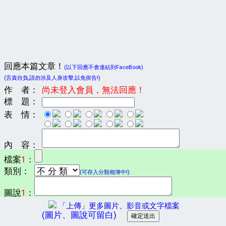
回應本篇文章！
(以下回應不會連結到FaceBook)
(言責自負,請勿涉及人身攻擊,以免挨告!)
作 者：
尚未登入會員，無法回應！
標 題：
表 情：
內 容：
檔案
1
：
類別：
(可存入分類相簿中!)
圖說
1
：
「上傳」更多圖片、影音或文字檔案
(圖片、圖說可留白)