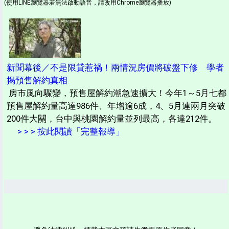
(使用LINE瀏覽器若無法啟動語音，請改用Chrome瀏覽器播放)
新聞幕後／不是限貸惹禍！兩情況房價將破盤下修 學者
揭預售解約真相
房市風向驟變，預售屋解約潮急速擴大！今年1～5月七都
預售屋解約量高達986件、年增逾6成，4、5月連兩月突破
200件大關，台中與桃園解約量並列最高，各達212件。
> > > 按此閱讀「完整報導」