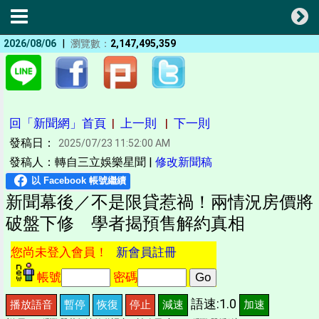
|
2026/08/06
瀏覽數：
2,147,495,359
回「新聞網」首頁
|
上一則
|
下一則
發稿日：
2025/07/23 11:52:00 AM
發稿人：轉自三立娛樂星聞 |
修改新聞稿
新聞幕後／不是限貸惹禍！兩情況房價將
破盤下修 學者揭預售解約真相
您尚未登入會員！
新會員註冊
帳號
密碼
語速:1.0
播放語音
暫停
恢復
停止
減速
加速