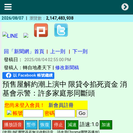
|
2026/08/07
瀏覽數：
2,147,483,938
回「新聞網」首頁
|
上一則
|
下一則
發稿日：
2025/08/04 02:55:00 PM
發稿人：轉自地產天下 |
修改新聞稿
預售屋解約潮上演中 限貸令掐死資金 消
基會示警：許多家庭形同斷頭
您尚未登入會員！
新會員註冊
帳號
密碼
語速:1.0
播放語音
暫停
恢復
停止
減速
加速
(使用LINE瀏覽器若無法啟動語音，請改用Chrome瀏覽器播放)