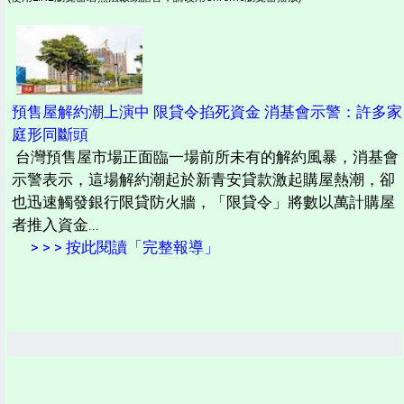
預售屋解約潮上演中 限貸令掐死資金 消基會示警：許多家
庭形同斷頭
台灣預售屋市場正面臨一場前所未有的解約風暴，消基會
示警表示，這場解約潮起於新青安貸款激起購屋熱潮，卻
也迅速觸發銀行限貸防火牆，「限貸令」將數以萬計購屋
者推入資金...
> > > 按此閱讀「完整報導」