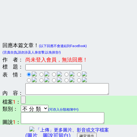
回應本篇文章！
(以下回應不會連結到FaceBook)
(言責自負,請勿涉及人身攻擊,以免挨告!)
作 者：
尚未登入會員，無法回應！
標 題：
表 情：
內 容：
檔案
1
：
類別：
(可存入分類相簿中!)
圖說
1
：
「上傳」更多圖片、影音或文字檔案
(圖片、圖說可留白)