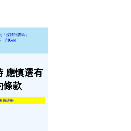
到「媒體訐譙區」
下一則Goo
 應慎選有
約條款
會員註冊