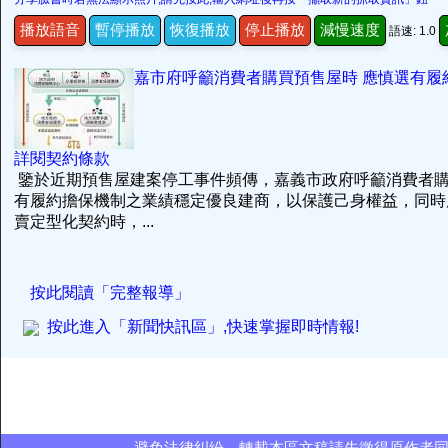
播放語音
暫停播放
恢復播放
停止播放
減慢速度
語速: 1.0
嘉市府呼籲消費者購買預售屋時 應慎選有履
詳閱契約條款
鑒於近期預售屋建案停工事件頻傳，嘉義市政府呼籲消費者
有履約擔保機制之業績穩定優良建商，以保護己身權益，同時
賣定型化契約時，...
按此閱讀「完整報導」
按此進入「新聞快訊區」,快速掌握即時情報!