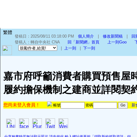
繁體
發稿日：2025/08/11 03:18:00 PM
個人簡介
|
修改新聞稿
|
回
發稿人：轉自中央社 CNA
回「新聞網」首頁
上一則Goo
|
上一則
|
下一則
嘉市府呼籲消費者購買預售屋時
履約擔保機制之建商並詳閱契
您尚未登入會員！
新
帳號
密碼
分享臉書時若無法顯示照片,請先按此,輸入網址後再按「擷取新的抓取資訊」鈕