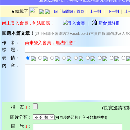
避免法律糾紛，轉載本區文稿請先徵得原作者
|
|
|
|
★轉載至
回「新聞網」首頁
上一則
下一則
上
尚未登入會員，無法回應！
登入會員
|
新會員註冊
回應本篇文章！
(以下回應不會連結到FaceBook) (言責自負,請勿涉及人身
作 者：
尚未登入會員，無法回應！
標 題：
表 情：
內 容：
檔 案
1
：
(長寬邊請控制在7
圖片分類：
(可同步將照片存入分類相簿中!)
圖 說
1
：