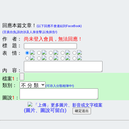
回應本篇文章！
(以下回應不會連結到FaceBook)
(言責自負,請勿涉及人身攻擊,以免挨告!)
作 者：
尚未登入會員，無法回應！
標 題：
表 情：
內 容：
檔案
1
：
類別：
(可存入分類相簿中!)
圖說
1
：
「上傳」更多圖片、影音或文字檔案
(圖片、圖說可留白)