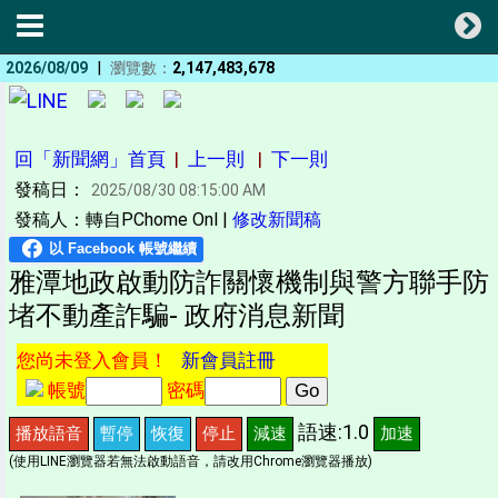
|
2026/08/09
瀏覽數：
2,147,483,678
回「新聞網」首頁
|
上一則
|
下一則
發稿日：
2025/08/30 08:15:00 AM
發稿人：轉自PChome Onl |
修改新聞稿
雅潭地政啟動防詐關懷機制與警方聯手防
堵不動產詐騙- 政府消息新聞
您尚未登入會員！
新會員註冊
帳號
密碼
語速:1.0
播放語音
暫停
恢復
停止
減速
加速
(使用LINE瀏覽器若無法啟動語音，請改用Chrome瀏覽器播放)