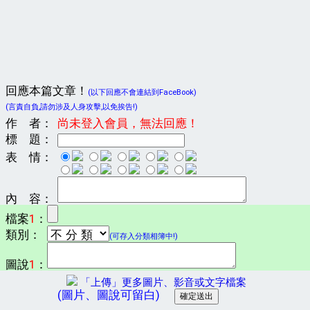
回應本篇文章！
(以下回應不會連結到FaceBook)
(言責自負,請勿涉及人身攻擊,以免挨告!)
作 者：
尚未登入會員，無法回應！
標 題：
表 情：
內 容：
檔案
1
：
類別：
(可存入分類相簿中!)
圖說
1
：
「上傳」更多圖片、影音或文字檔案
(圖片、圖說可留白)