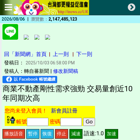
|
2026/08/06
瀏覽數：
2,147,485,123
回「新聞網」首頁
|
上一則
|
下一則
發稿日：
2025/10/03 06:58:00 PM
發稿人：轉自蕃新聞 |
修改新聞稿
商業不動產剛性需求強勁 交易量創近10
年同期次高
您尚未登入會員！
新會員註冊
帳號
密碼
語速:1.0
播放語音
暫停
恢復
停止
減速
加速