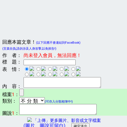
回應本篇文章！
(以下回應不會連結到FaceBook)
(言責自負,請勿涉及人身攻擊,以免挨告!)
作 者：
尚未登入會員，無法回應！
標 題：
表 情：
內 容：
檔案
1
：
類別：
(可存入分類相簿中!)
圖說
1
：
「上傳」更多圖片、影音或文字檔案
(圖片、圖說可留白)