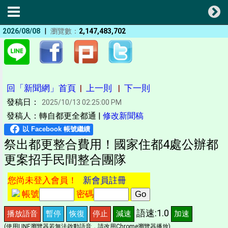
|
2026/08/08
瀏覽數：
2,147,483,702
回「新聞網」首頁
|
上一則
|
下一則
發稿日：
2025/10/13 02:25:00 PM
發稿人：轉自都更全都通 |
修改新聞稿
祭出都更整合費用！國家住都4處公辦都
更案招手民間整合團隊
您尚未登入會員！
新會員註冊
帳號
密碼
語速:1.0
播放語音
暫停
恢復
停止
減速
加速
(使用LINE瀏覽器若無法啟動語音，請改用Chrome瀏覽器播放)