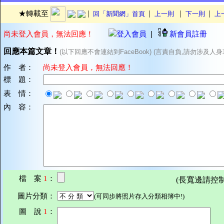
|
|
|
|
★轉載至
回「新聞網」首頁
上一則
下一則
上
尚未登入會員，無法回應！
登入會員
|
新會員註冊
回應本篇文章！
(以下回應不會連結到FaceBook) (言責自負,請勿涉及人身
作 者：
尚未登入會員，無法回應！
標 題：
表 情：
內 容：
檔 案
1
：
(長寬邊請控制在7
圖片分類：
(可同步將照片存入分類相簿中!)
圖 說
1
：