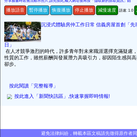
分享臉書時若無法顯示照片,請先按此,輸入網址後再按「擷取新的抓取資訊」鈕
播放語音
暫停播放
恢復播放
停止播放
減慢速度
語速: 1.0
沉浸式體驗房仲工作日常 信義房屋首創「先
日」
在人才競爭激烈的時代，許多青年對未來職涯選擇充滿疑慮
性質的工作，雖然薪酬與發展潛力具吸引力，卻因陌生感與高
卻步。
按此閱讀「完整報導」
按此進入「新聞快訊區」,快速掌握即時情報!
避免法律糾紛，轉載本區文稿請先徵得原作者