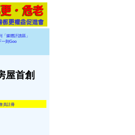
到「媒體訐譙區」
下一則Goo
房屋首創
會員註冊