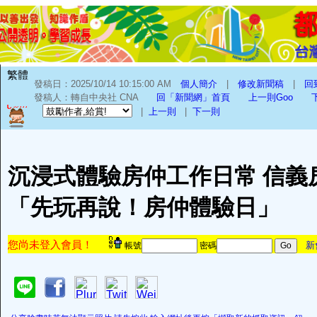
繁體
發稿日：2025/10/14 10:15:00 AM
個人簡介
|
修改新聞稿
|
回
發稿人：轉自中央社 CNA
回「新聞網」首頁
上一則Goo
|
上一則
|
下一則
沉浸式體驗房仲工作日常 信義
「先玩再說！房仲體驗日」
您尚未登入會員！
新
帳號
密碼