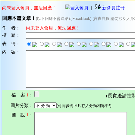
尚未登入會員，無法回應！
登入會員
|
新會員註冊
回應本篇文章！
(以下回應不會連結到FaceBook) (言責自負,請勿涉及人身
作 者：
尚未登入會員，無法回應！
標 題：
表 情：
內 容：
檔 案
1
：
(長寬邊請控制在7
圖片分類：
(可同步將照片存入分類相簿中!)
圖 說
1
：