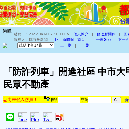
繁體
發稿日：2025/10/14 02:41:00 PM
個人簡介
|
修改新聞稿
|
回
發稿人：轉自蕃新聞
回「新聞網」首頁
上一則Goo
下一則
|
上一則
|
下一則
「防詐列車」開進社區 中市大
民眾不動產
您尚未登入會員！
新
帳號
密碼