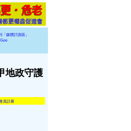
到「媒體訐譙區」
Goo
甲地政守護
會員註冊