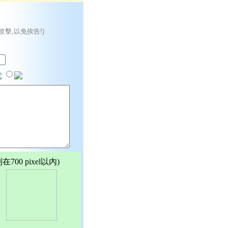
攻擊,以免挨告!)
00 pixel以內)