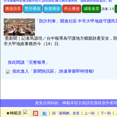
分享臉書時若無法顯示照片,請先按此,輸入網址後再按「擷取新的抓取資訊」鈕
播放語音
暫停播放
恢復播放
停止播放
減慢速度
語速: 1.0
「防詐列車」開進社區 中市大甲地政守護民
墨新聞｜記者馬源培／台中報導為守護地方鄉親財產安全，
市大甲地政事務所今（14）日.
按此閱讀「完整報導」
按此進入「新聞快訊區」,快速掌握即時情報!
避免法律糾紛，轉載本區文稿請先徵得原作者
|
|
|
|
★轉載至
回「新聞網」首頁
上一則
下一則