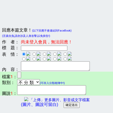
回應本篇文章！
(以下回應不會連結到FaceBook)
(言責自負,請勿涉及人身攻擊,以免挨告!)
作 者：
尚未登入會員，無法回應！
標 題：
表 情：
內 容：
檔案
1
：
類別：
(可存入分類相簿中!)
圖說
1
：
「上傳」更多圖片、影音或文字檔案
(圖片、圖說可留白)