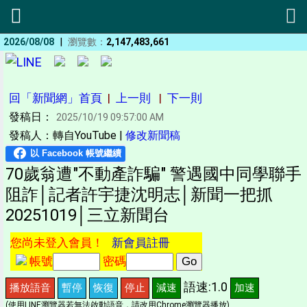
|
2026/08/08
瀏覽數：
2,147,483,661
回「新聞網」首頁
|
上一則
|
下一則
發稿日：
2025/10/19 09:57:00 AM
發稿人：轉自YouTube |
修改新聞稿
70歲翁遭"不動產詐騙" 警遇國中同學聯手
阻詐│記者許宇捷沈明志│新聞一把抓
20251019│三立新聞台
您尚未登入會員！
新會員註冊
帳號
密碼
語速:1.0
播放語音
暫停
恢復
停止
減速
加速
(使用LINE瀏覽器若無法啟動語音，請改用Chrome瀏覽器播放)