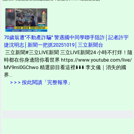
70歲翁遭"不動產詐騙" 警遇國中同學聯手阻詐│記者許宇
捷沈明志│新聞一把抓20251019│三立新聞台
三立新聞#三立LIVE新聞 三立LIVE新聞24 小時不打烊！隨
時都在你身邊陪你看世界 https://www.youtube.com/live/
MV9mI0GChwo 精選節目看這裡⬇️⬇️⬇️ 李文儀｜消失的國
界...
> > > 按此閱讀「完整報導」