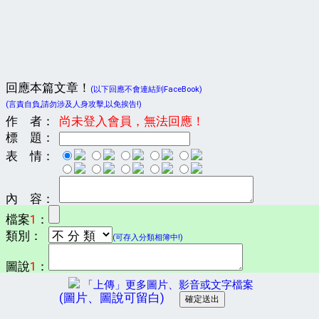
回應本篇文章！
(以下回應不會連結到FaceBook)
(言責自負,請勿涉及人身攻擊,以免挨告!)
作 者：
尚未登入會員，無法回應！
標 題：
表 情：
內 容：
檔案
1
：
類別：
(可存入分類相簿中!)
圖說
1
：
「上傳」更多圖片、影音或文字檔案
(圖片、圖說可留白)