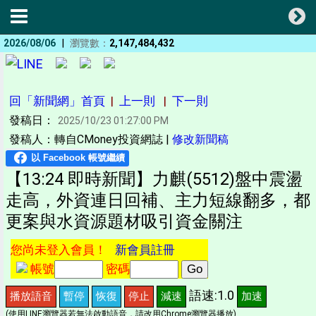
|
2026/08/06
瀏覽數：
2,147,484,432
回「新聞網」首頁
|
上一則
|
下一則
發稿日：
2025/10/23 01:27:00 PM
發稿人：轉自CMoney投資網誌 |
修改新聞稿
【13:24 即時新聞】力麒(5512)盤中震盪
走高，外資連日回補、主力短線翻多，都
更案與水資源題材吸引資金關注
您尚未登入會員！
新會員註冊
帳號
密碼
語速:1.0
播放語音
暫停
恢復
停止
減速
加速
(使用LINE瀏覽器若無法啟動語音，請改用Chrome瀏覽器播放)