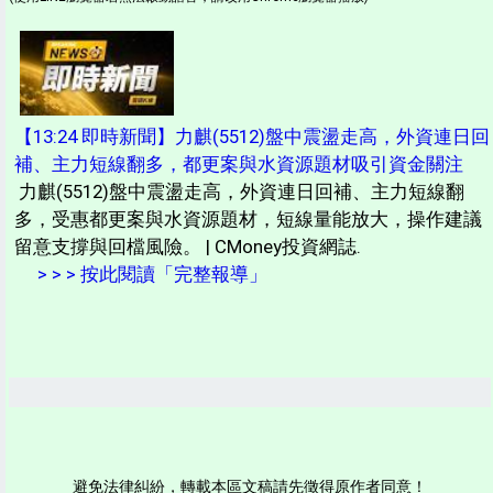
【13:24 即時新聞】力麒(5512)盤中震盪走高，外資連日回
補、主力短線翻多，都更案與水資源題材吸引資金關注
力麒(5512)盤中震盪走高，外資連日回補、主力短線翻
多，受惠都更案與水資源題材，短線量能放大，操作建議
留意支撐與回檔風險。 | CMoney投資網誌.
> > > 按此閱讀「完整報導」
避免法律糾紛，轉載本區文稿請先徵得原作者同意！