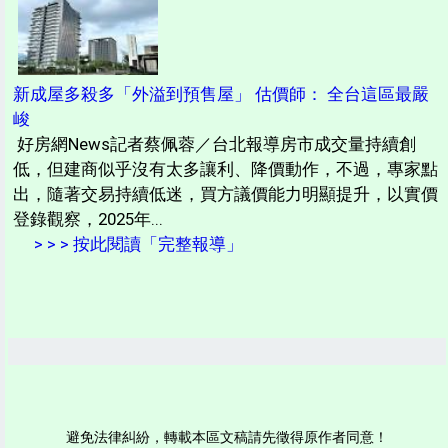
新成屋多殺多「外溢到預售屋」 估價師： 全台這區最嚴
峻
好房網News記者蔡佩蓉／台北報導房市成交量持續創
低，但建商似乎沒有太多讓利、降價動作，不過，專家點
出，隨著交易持續低迷，買方議價能力明顯提升，以實價
登錄觀察，2025年...
> > > 按此閱讀「完整報導」
避免法律糾紛，轉載本區文稿請先徵得原作者同意！