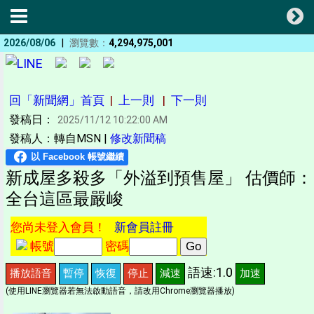
|
2026/08/06
瀏覽數：
4,294,975,001
回「新聞網」首頁
|
上一則
|
下一則
發稿日：
2025/11/12 10:22:00 AM
發稿人：轉自MSN |
修改新聞稿
新成屋多殺多「外溢到預售屋」 估價師：
全台這區最嚴峻
您尚未登入會員！
新會員註冊
帳號
密碼
語速:1.0
播放語音
暫停
恢復
停止
減速
加速
(使用LINE瀏覽器若無法啟動語音，請改用Chrome瀏覽器播放)