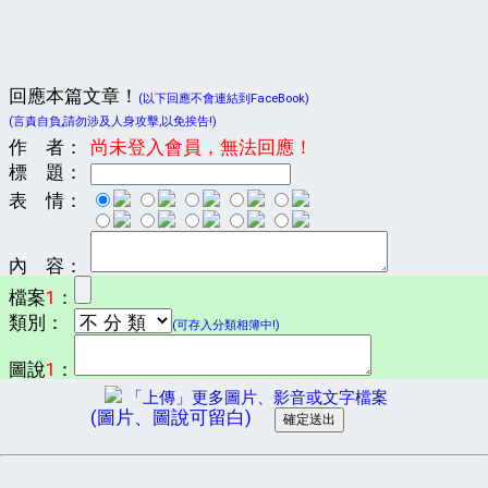
回應本篇文章！
(以下回應不會連結到FaceBook)
(言責自負,請勿涉及人身攻擊,以免挨告!)
作 者：
尚未登入會員，無法回應！
標 題：
表 情：
內 容：
檔案
1
：
類別：
(可存入分類相簿中!)
圖說
1
：
「上傳」更多圖片、影音或文字檔案
(圖片、圖說可留白)