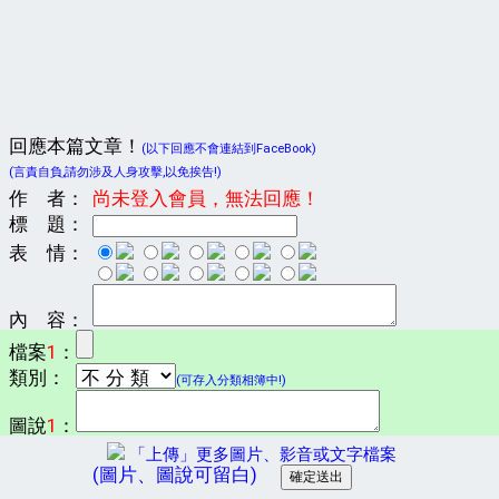
回應本篇文章！
(以下回應不會連結到FaceBook)
(言責自負,請勿涉及人身攻擊,以免挨告!)
作 者：
尚未登入會員，無法回應！
標 題：
表 情：
內 容：
檔案
1
：
類別：
(可存入分類相簿中!)
圖說
1
：
「上傳」更多圖片、影音或文字檔案
(圖片、圖說可留白)