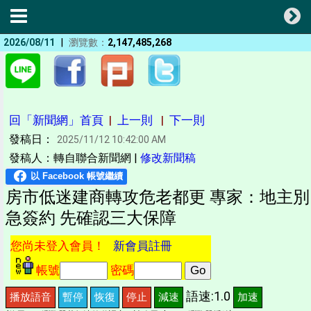
|
2026/08/11
瀏覽數：
2,147,485,268
回「新聞網」首頁
|
上一則
|
下一則
發稿日：
2025/11/12 10:42:00 AM
發稿人：轉自聯合新聞網 |
修改新聞稿
房市低迷建商轉攻危老都更 專家：地主別
急簽約 先確認三大保障
您尚未登入會員！
新會員註冊
帳號
密碼
語速:1.0
播放語音
暫停
恢復
停止
減速
加速