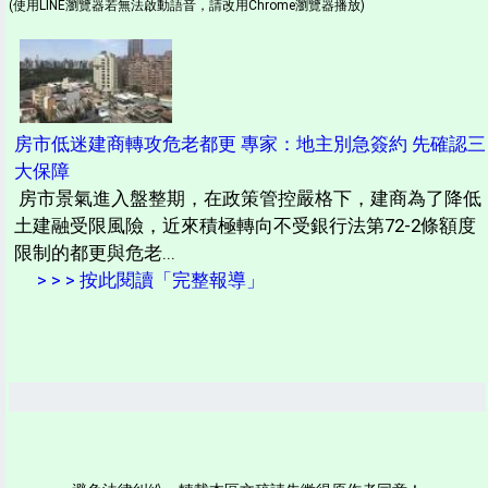
(使用LINE瀏覽器若無法啟動語音，請改用Chrome瀏覽器播放)
房市低迷建商轉攻危老都更 專家：地主別急簽約 先確認三
大保障
房市景氣進入盤整期，在政策管控嚴格下，建商為了降低
土建融受限風險，近來積極轉向不受銀行法第72-2條額度
限制的都更與危老...
> > > 按此閱讀「完整報導」