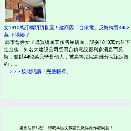
女1810萬訂橋頭預售屋！建商因「台積電」反悔轉賣4452
萬 下場慘了
高市曾姓女子購買橋頭某預售屋店面，談妥1810萬元並下
定金後，知名大建設公司疑因台積電設廠利多消息而反
悔，並以4452萬元轉售他人，被高等法院高雄分院認定毀
約，...
> > > 按此閱讀「完整報導」
避免法律糾紛，轉載本區文稿請先徵得原作者同意！