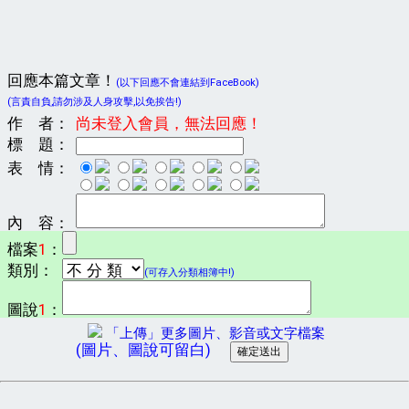
回應本篇文章！
(以下回應不會連結到FaceBook)
(言責自負,請勿涉及人身攻擊,以免挨告!)
作 者：
尚未登入會員，無法回應！
標 題：
表 情：
內 容：
檔案
1
：
類別：
(可存入分類相簿中!)
圖說
1
：
「上傳」更多圖片、影音或文字檔案
(圖片、圖說可留白)