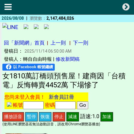
|
2026/08/08
瀏覽數：
2,147,484,026
回「新聞網」首頁
|
上一則
|
下一則
發稿日：
2025/11/14 06:50:00 AM
發稿人：轉自自由時報 |
修改新聞稿
女1810萬訂橋頭預售屋！建商因「台積
電」反悔轉賣4452萬 下場慘了
您尚未登入會員！
新會員註冊
帳號
密碼
語速:1.0
播放語音
暫停
恢復
停止
減速
加速
(使用LINE瀏覽器若無法啟動語音，請改用Chrome瀏覽器播放)