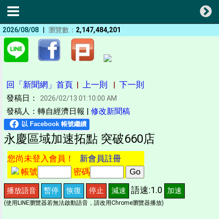
|
2026/08/08
瀏覽數：
2,147,484,201
回「新聞網」首頁
|
上一則
|
下一則
發稿日：
2026/02/13 01:10:00 AM
發稿人：轉自經濟日報 |
修改新聞稿
永慶區域加速拓點 突破660店
您尚未登入會員！
新會員註冊
帳號
密碼
語速:1.0
播放語音
暫停
恢復
停止
減速
加速
(使用LINE瀏覽器若無法啟動語音，請改用Chrome瀏覽器播放)