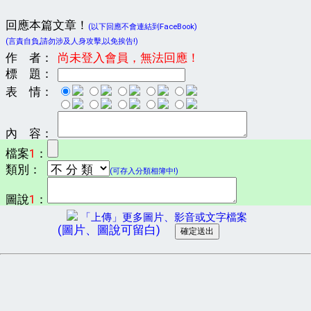
回應本篇文章！
(以下回應不會連結到FaceBook)
(言責自負,請勿涉及人身攻擊,以免挨告!)
作 者：
尚未登入會員，無法回應！
標 題：
表 情：
內 容：
檔案
1
：
類別：
(可存入分類相簿中!)
圖說
1
：
「上傳」更多圖片、影音或文字檔案
(圖片、圖說可留白)