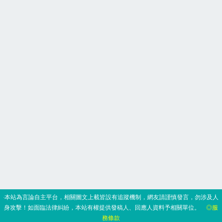
‧本站為言論自主平台，相關圖文上載皆設有追蹤機制，網友請謹慎發言，勿涉及人
身攻擊！如面臨法律糾紛，本站有權提供發稿人、回應人資料予相關單位。
◎服
務條款