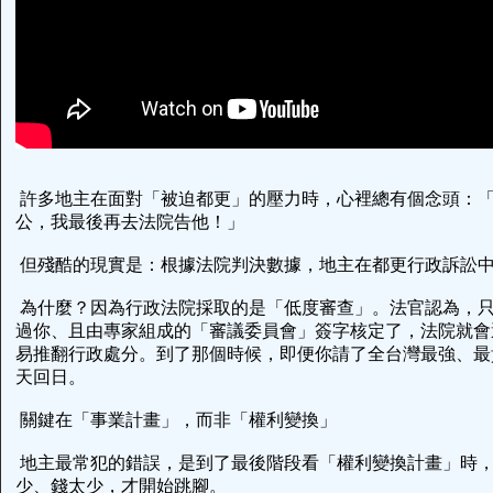
許多地主在面對「被迫都更」的壓力時，心裡總有個念頭：
公，我最後再去法院告他！」
但殘酷的現實是：根據法院判決數據，地主在都更行政訴訟
為什麼？因為行政法院採取的是「低度審查」。法官認為，
過你、且由專家組成的「審議委員會」簽字核定了，法院就會
易推翻行政處分。到了那個時候，即便你請了全台灣最強、最
天回日。
關鍵在「事業計畫」，而非「權利變換」
地主最常犯的錯誤，是到了最後階段看「權利變換計畫」時
少、錢太少，才開始跳腳。