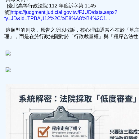
[臺北高等行政法院 112 年度訴字第 1145
號]
https://judgment.judicial.gov.tw/FJUD/data.aspx?
ty=JD&id=TPBA,112%2C%E8%A8%B4%2C1...
這類型的判決，原告之所以敗訴，核心理由通常不在於「地
理」，而是在於行政法院對於「行政裁量權」與「程序合法性