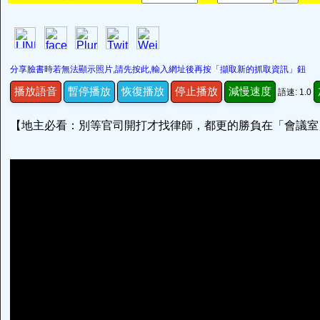
分享臉書時若無法顯示照片,請先按此,輸入網址後再按「擷取新的抓取資訊」鈕
播放語音
暫停播放
恢復播放
停止播放
減慢速度
語速: 1.0
【地主必看：別等官司開打才找律師，都更的勝負在「會議