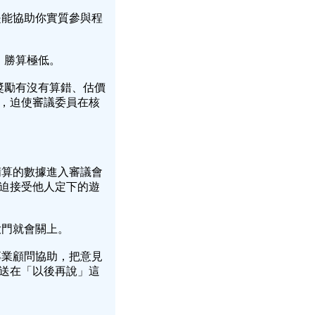
是能協助你實質參與程
，勝算極低。
獎勵有沒有算錯、估價
，迫使審議委員在核
精算的數據進入審議會
迫接受他人定下的遊
大門就會關上。
專業顧問協助，把意見
送在「以後再說」這