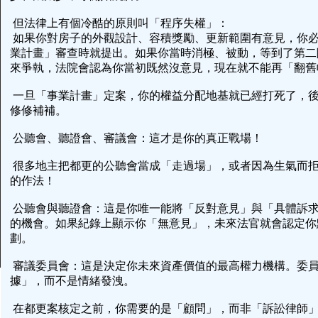
但法律上有個冷酷的原則叫「程序失權」：
如果你對房子的外觀設計、容積獎勵、更新範圍有意見，你
業計畫」審查時就提出。如果你當時消極、被動，等到了第二
來爭執，法院會認為你當初既然沒意見，現在就不能再「翻
一旦「事業計畫」定案，你的權益分配地基就已經打死了，
修修補補。
公聽會、聽證會、審議會：這才是你的真正戰場！
很多地主把都更的公聽會當成「走過場」，或者因為生氣而
的作法！
公聽會與聽證會：這是你唯一能將「反對意見」與「具體訴
的機會。如果紀錄上顯示你「無意見」，未來法官就會認定你
劃。
審議委員會：這是決定你未來資產價值的最高權力機構。委
據」，而不是情緒發洩。
在都更案核定之前，你需要的是「顧問」，而非「訴訟律師