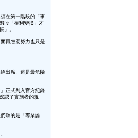
必須在第一階段的「事
階段「權利變換」才
舊帳」。
後面再怎麼努力也只是
拒絕出席。這是最危險
求」正式列入官方紀錄
默認了實施者的規
員們聽的是「專業論
」。