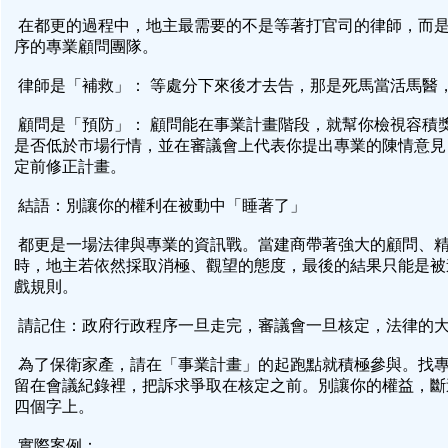
在都更的過程中，地主最需要的不是等著打官司的律師，而
序的專業顧問團隊。
律師是「補救」： 等處分下來後才去告，那是死馬當活馬醫
顧問是「預防」： 顧問能在事業計畫階段，就幫你檢視容積
是否低於市場行情，並在審議會上代表你提出專業的陳情意見
定前修正計畫。
結語：別讓你的權利在被動中「睡著了」
都更是一場法律與專業的資訊戰。當建商帶著強大的顧問、
時，地主若依然採取消極、觀望的態度，最後的結果只能是被
戲規則。
請記住：政府行政程序一旦走完，審議會一旦核定，法律的
為了保衛家產，請在「事業計畫」的起跑點就積極參與。找
留在會議紀錄裡，把訴求爭取在核定之前。別讓你的權益，斷
四個字上。
實際案例：