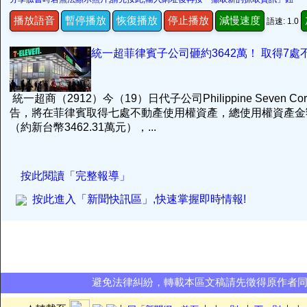
播放語音
暫停播放
恢復播放
停止播放
減慢速度
語速: 1.0
統一超菲律賓子公司砸約3642萬！ 取得7處
統一超商（2912）今（19）日代子公司Philippine Seven Cor
告，將在菲律賓取得七處不動產使用權資產，總使用權資產金額達
（約新台幣3462.31萬元），...
按此閱讀「完整報導」
按此進入「新聞快訊區」,快速掌握即時情報!
避免法律糾紛，轉載本區文稿請先徵得原作者