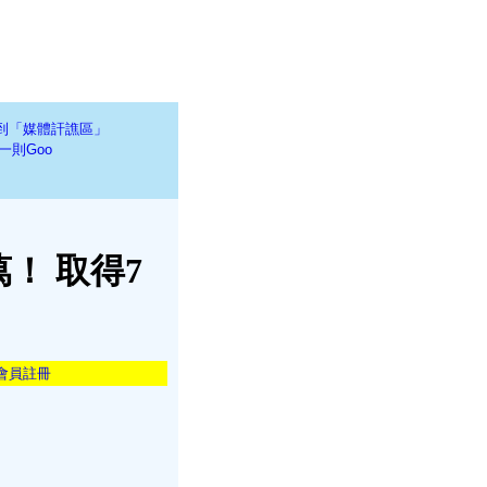
到「媒體訐譙區」
一則Goo
！ 取得7
會員註冊