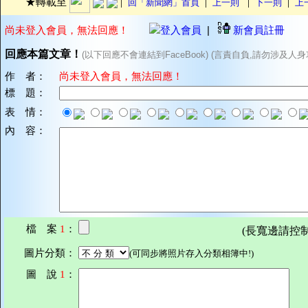
|
|
|
|
★轉載至
回「新聞網」首頁
上一則
下一則
上
尚未登入會員，無法回應！
登入會員
|
新會員註冊
回應本篇文章！
(以下回應不會連結到FaceBook) (言責自負,請勿涉及人身
作 者：
尚未登入會員，無法回應！
標 題：
表 情：
內 容：
檔 案
1
：
(長寬邊請控制在7
圖片分類：
(可同步將照片存入分類相簿中!)
圖 說
1
：