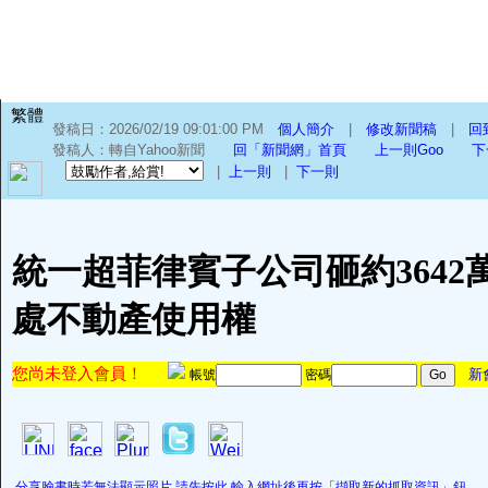
繁體
發稿日：2026/02/19 09:01:00 PM
個人簡介
|
修改新聞稿
|
回
發稿人：轉自Yahoo新聞
回「新聞網」首頁
上一則Goo
下
|
上一則
|
下一則
統一超菲律賓子公司砸約3642萬
處不動產使用權
您尚未登入會員！
新
帳號
密碼
分享臉書時若無法顯示照片,請先按此,輸入網址後再按「擷取新的抓取資訊」鈕