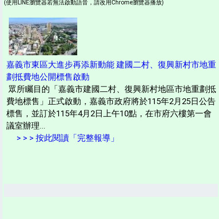
(使用LINE瀏覽器若無法啟動語音，請改用Chrome瀏覽器播放)
嘉義市東區大進步再添新動能 建國二村、復興新村市地重
劃抵費地公開標售啟動
眾所矚目的「嘉義市建國二村、復興新村地區市地重劃抵
費地標售」正式啟動，嘉義市政府將於115年2月25日公告
標售，並訂於115年4月2日上午10點，在市府六樓第一會
議室辦理...
> > > 按此閱讀「完整報導」