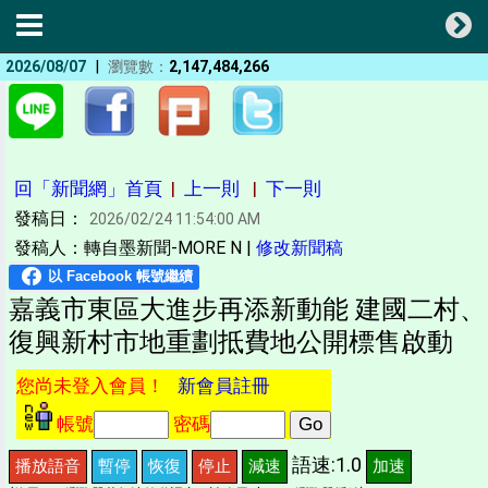
|
2026/08/07
瀏覽數：
2,147,484,266
回「新聞網」首頁
|
上一則
|
下一則
發稿日：
2026/02/24 11:54:00 AM
發稿人：轉自墨新聞-MORE N |
修改新聞稿
嘉義市東區大進步再添新動能 建國二村、
復興新村市地重劃抵費地公開標售啟動
您尚未登入會員！
新會員註冊
帳號
密碼
語速:1.0
播放語音
暫停
恢復
停止
減速
加速