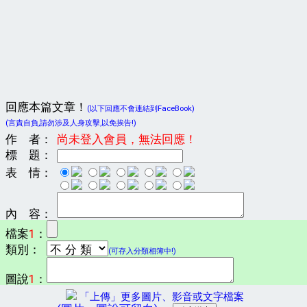
回應本篇文章！
(以下回應不會連結到FaceBook)
(言責自負,請勿涉及人身攻擊,以免挨告!)
作 者：
尚未登入會員，無法回應！
標 題：
表 情：
內 容：
檔案
1
：
類別：
(可存入分類相簿中!)
圖說
1
：
「上傳」更多圖片、影音或文字檔案