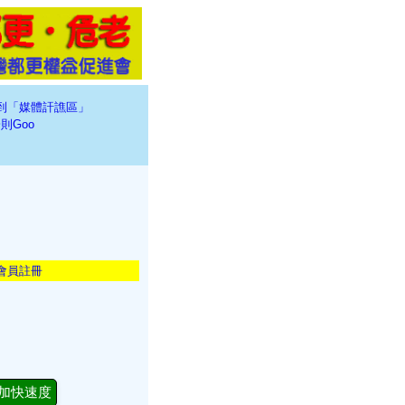
到「媒體訐譙區」
則Goo
會員註冊
加快速度