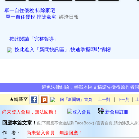
單一自住優稅 排除豪宅
單一自住優稅 排除豪宅
經濟日報
按此閱讀「完整報導」
按此進入「新聞快訊區」,快速掌握即時情報!
避免法律糾紛，轉載本區文稿請先徵得原作者
|
|
|
|
★轉載至
回「新聞網」首頁
上一則
下一則
上
尚未登入會員，無法回應！
登入會員
|
新會員註冊
回應本篇文章！
(以下回應不會連結到FaceBook) (言責自負,請勿涉及人身
作 者：
尚未登入會員，無法回應！