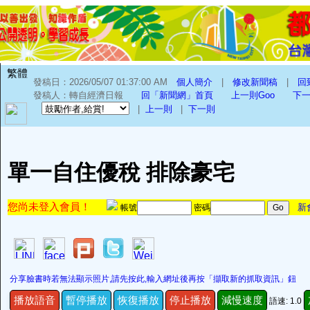
繁體
發稿日：2026/05/07 01:37:00 AM
個人簡介
|
修改新聞稿
|
回
發稿人：轉自經濟日報
回「新聞網」首頁
上一則Goo
下一
|
上一則
|
下一則
單一自住優稅 排除豪宅
您尚未登入會員！
新
帳號
密碼
分享臉書時若無法顯示照片,請先按此,輸入網址後再按「擷取新的抓取資訊」鈕
播放語音
暫停播放
恢復播放
停止播放
減慢速度
語速: 1.0