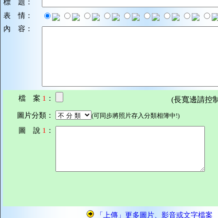
標 題：
表 情：
內 容：
檔 案
1
：
(長寬邊請控制在7
圖片分類：
(可同步將照片存入分類相簿中!)
圖 說
1
：
「上傳」更多圖片、影音或文字檔案