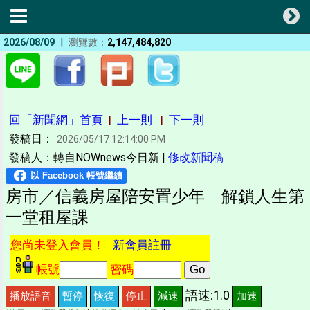
|
2026/08/09
瀏覽數：
2,147,484,820
回「新聞網」首頁
|
上一則
|
下一則
發稿日：
2026/05/17 12:14:00 PM
發稿人：轉自NOWnews今日新 |
修改新聞稿
房市／信義房屋陪安置少年 解鎖人生第
一堂租屋課
您尚未登入會員！
新會員註冊
帳號
密碼
語速:1.0
播放語音
暫停
恢復
停止
減速
加速