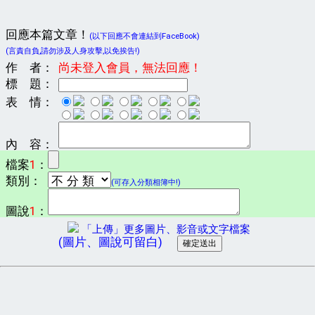
回應本篇文章！
(以下回應不會連結到FaceBook)
(言責自負,請勿涉及人身攻擊,以免挨告!)
作 者：
尚未登入會員，無法回應！
標 題：
表 情：
內 容：
檔案
1
：
類別：
(可存入分類相簿中!)
圖說
1
：
「上傳」更多圖片、影音或文字檔案
(圖片、圖說可留白)