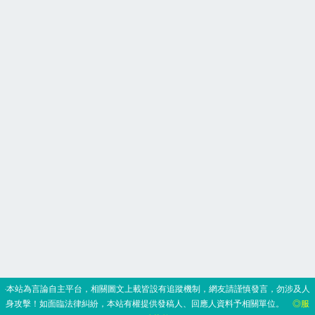
‧本站為言論自主平台，相關圖文上載皆設有追蹤機制，網友請謹慎發言，勿涉及人
身攻擊！如面臨法律糾紛，本站有權提供發稿人、回應人資料予相關單位。
◎服