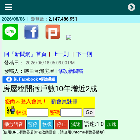
|
2026/08/06
瀏覽數：
2,147,486,951
回「新聞網」首頁
|
上一則
|
下一則
發稿日：
2026/05/18 05:09:00 PM
發稿人：轉自台灣房屋 |
修改新聞稿
房屋稅開徵戶數10年增近2成
您尚未登入會員！
新會員註冊
帳號
密碼
語速:1.0
播放語音
暫停
恢復
停止
減速
加速
(使用LINE瀏覽器若無法啟動語音，請改用Chrome瀏覽器播放)