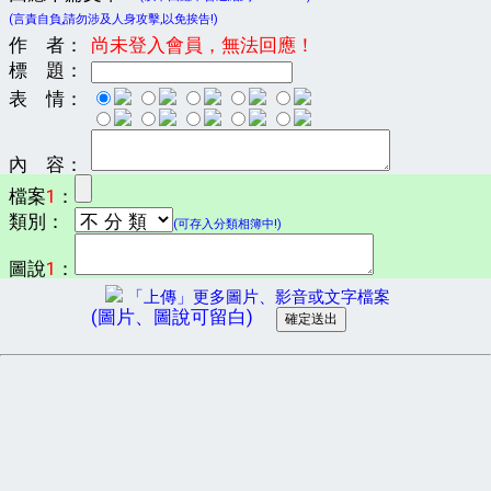
(言責自負,請勿涉及人身攻擊,以免挨告!)
作 者：
尚未登入會員，無法回應！
標 題：
表 情：
內 容：
檔案
1
：
類別：
(可存入分類相簿中!)
圖說
1
：
「上傳」更多圖片、影音或文字檔案
(圖片、圖說可留白)