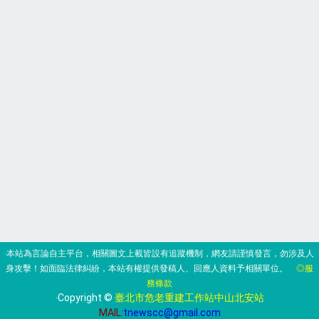
‧本站為言論自主平台，相關圖文上載皆設有追蹤機制，網友請謹慎發言，勿涉及人
身攻擊！如面臨法律糾紛，本站有權提供發稿人、回應人資料予相關單位。
◎服
務條款
‧Copyright ©
臺北市危老重建工作站中山北安站
MAIL:
tnewscc@gmail.com