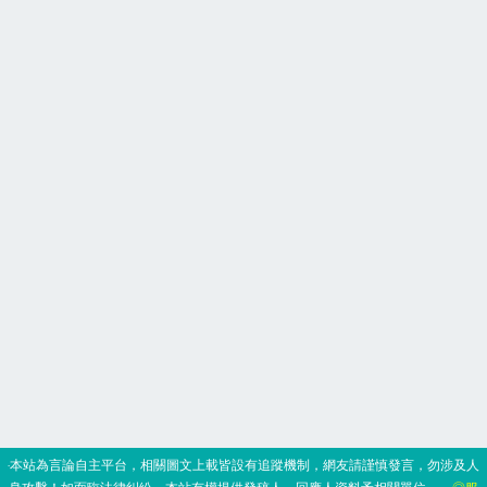
‧本站為言論自主平台，相關圖文上載皆設有追蹤機制，網友請謹慎發言，勿涉及人