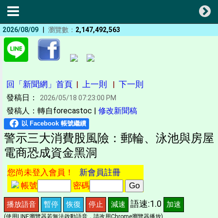
|
2026/08/09
瀏覽數：
2,147,492,563
回「新聞網」首頁
|
上一則
|
下一則
發稿日：
2026/05/18 07:23:00 PM
發稿人：轉自forecastoc |
修改新聞稿
警示三大消費股風險：郵輪、泳池與房屋
電商恐成資金黑洞
您尚未登入會員！
新會員註冊
帳號
密碼
語速:1.0
播放語音
暫停
恢復
停止
減速
加速
(使用LINE瀏覽器若無法啟動語音，請改用Chrome瀏覽器播放)