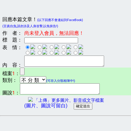
回應本篇文章！
(以下回應不會連結到FaceBook)
(言責自負,請勿涉及人身攻擊,以免挨告!)
作 者：
尚未登入會員，無法回應！
標 題：
表 情：
內 容：
檔案
1
：
類別：
(可存入分類相簿中!)
圖說
1
：
「上傳」更多圖片、影音或文字檔案
(圖片、圖說可留白)