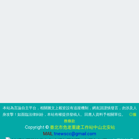
‧本站為言論自主平台，相關圖文上載皆設有追蹤機制，網友請謹慎發言，勿涉及人
身攻擊！如面臨法律糾紛，本站有權提供發稿人、回應人資料予相關單位。
◎服
務條款
‧Copyright ©
臺北市危老重建工作站中山北安站
MAIL:
tnewscc@gmail.com