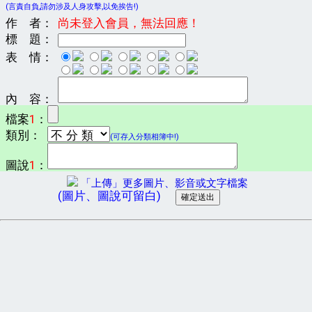
(言責自負,請勿涉及人身攻擊,以免挨告!)
作 者：
尚未登入會員，無法回應！
標 題：
表 情：
內 容：
檔案
1
：
類別：
(可存入分類相簿中!)
圖說
1
：
「上傳」更多圖片、影音或文字檔案
(圖片、圖說可留白)