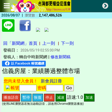
|
2026/08/07
瀏覽數：
2,147,486,526
回「新聞網」首頁
|
上一則
|
下一則
發稿日：
2026/05/19 02:55:00 PM
發稿人：轉自中時新聞網 |
修改新聞稿
信義房屋：業績勝過整體市場
您尚未登入會員！
新會員註冊
帳號
密碼
語速:1.0
播放語音
暫停
恢復
停止
減速
加速
(使用LINE瀏覽器若無法啟動語音，請改用Chrome瀏覽器播放)