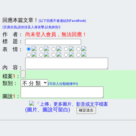
回應本篇文章！
(以下回應不會連結到FaceBook)
(言責自負,請勿涉及人身攻擊,以免挨告!)
作 者：
尚未登入會員，無法回應！
標 題：
表 情：
內 容：
檔案
1
：
類別：
(可存入分類相簿中!)
圖說
1
：
「上傳」更多圖片、影音或文字檔案
(圖片、圖說可留白)