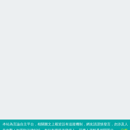
‧本站為言論自主平台，相關圖文上載皆設有追蹤機制，網友請謹慎發言，勿涉及人