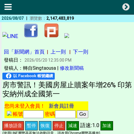
|
2026/08/07
瀏覽數：
2,147,483,819
回「新聞網」首頁
|
上一則
|
下一則
發稿日：
2026/05/20 12:35:00 PM
發稿人：轉自Singtaousa |
修改新聞稿
房市警訊！美國房屋止贖案年增26% 印第
安納州成全國第一
您尚未登入會員！
新會員註冊
帳號
密碼
語速:1.0
播放語音
暫停
恢復
停止
減速
加速
(使用LINE瀏覽器若無法啟動語音，請改用Chrome瀏覽器播放)