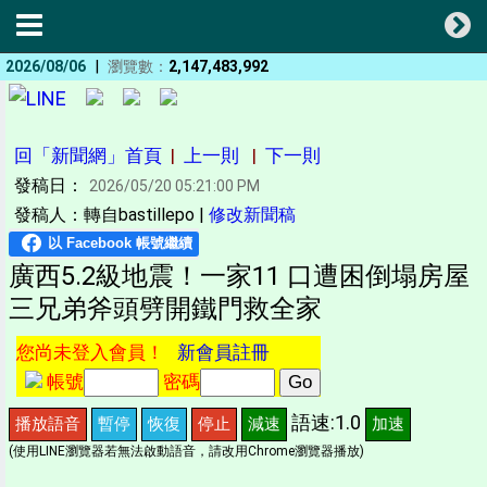
|
2026/08/06
瀏覽數：
2,147,483,992
回「新聞網」首頁
|
上一則
|
下一則
發稿日：
2026/05/20 05:21:00 PM
發稿人：轉自bastillepo |
修改新聞稿
廣西5.2級地震！一家11 口遭困倒塌房屋
三兄弟斧頭劈開鐵門救全家
您尚未登入會員！
新會員註冊
帳號
密碼
語速:1.0
播放語音
暫停
恢復
停止
減速
加速
(使用LINE瀏覽器若無法啟動語音，請改用Chrome瀏覽器播放)