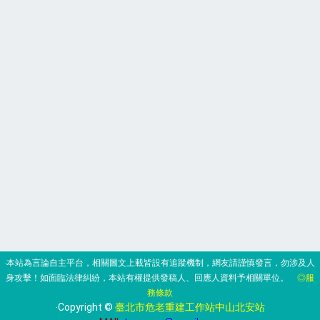
‧本站為言論自主平台，相關圖文上載皆設有追蹤機制，網友請謹慎發言，勿涉及人
身攻擊！如面臨法律糾紛，本站有權提供發稿人、回應人資料予相關單位。
◎服
務條款
‧Copyright ©
臺北市危老重建工作站中山北安站