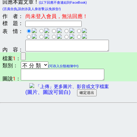
回應本篇文章！
(以下回應不會連結到FaceBook)
(言責自負,請勿涉及人身攻擊,以免挨告!)
作 者：
尚未登入會員，無法回應！
標 題：
表 情：
內 容：
檔案
1
：
類別：
(可存入分類相簿中!)
圖說
1
：
「上傳」更多圖片、影音或文字檔案
(圖片、圖說可留白)