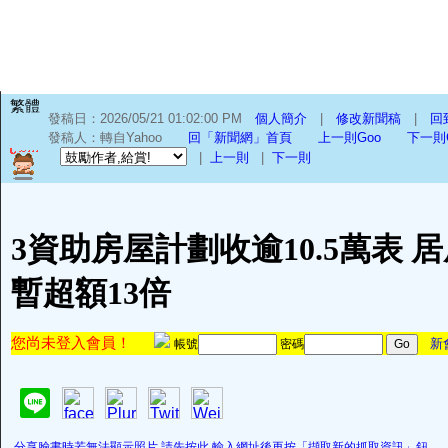
繁體
發稿日：2026/05/21 01:02:00 PM
個人簡介
|
修改新聞稿
|
回
發稿人：轉自Yahoo
回「新聞網」首頁
上一則Goo
下一則
|
上一則
|
下一則
3資助房屋計劃收逾10.5萬表 居
暫超額13倍
您尚未登入會員！
新
帳號
密碼
分享臉書時若無法顯示照片,請先按此,輸入網址後再按「擷取新的抓取資訊」鈕