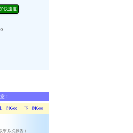
加快速度
oo
同意！
上一則Goo
下一則Goo
攻擊,以免挨告!)