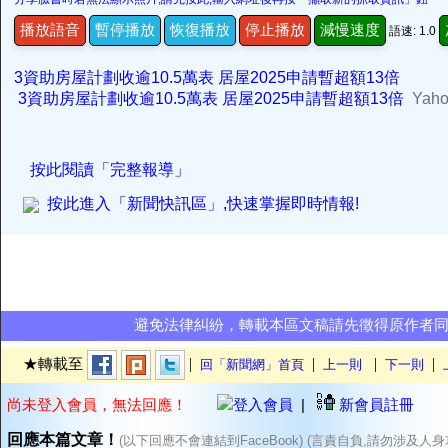
播放語音
暫停播放
恢復播放
停止播放
減慢速度
語速: 1.0
3資助房屋計劃收逾10.5萬表 居屋2025申請暫超額13倍
3資助房屋計劃收逾10.5萬表 居屋2025申請暫超額13倍
Yah
按此閱讀「完整報導」
按此進入「新聞快訊區」,快速掌握即時情報!
避免法律糾紛，轉載本區文稿請先徵得原作者
|
|
|
|
★轉載至
回「新聞網」首頁
上一則
下一則
尚未登入會員，無法回應！
登入會員
|
新會員註冊
回應本篇文章！
(以下回應不會連結到FaceBook) (言責自負,請勿涉及人身