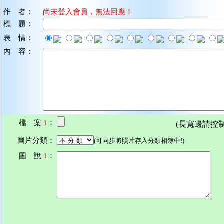
作 者：
尚未登入會員，無法回應！
標 題：
表 情：
內 容：
檔 案
1
：
(長寬邊請控制在7
圖片分類：
(可同步將照片存入分類相簿中!)
圖 說
1
：