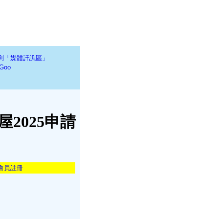
到「媒體訐譙區」
Goo
屋2025申請
會員註冊