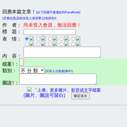
回應本篇文章！
(以下回應不會連結到FaceBook)
(言責自負,請勿涉及人身攻擊,以免挨告!)
作 者：
尚未登入會員，無法回應！
標 題：
表 情：
內 容：
檔案
1
：
類別：
(可存入分類相簿中!)
圖說
1
：
「上傳」更多圖片、影音或文字檔案
(圖片、圖說可留白)