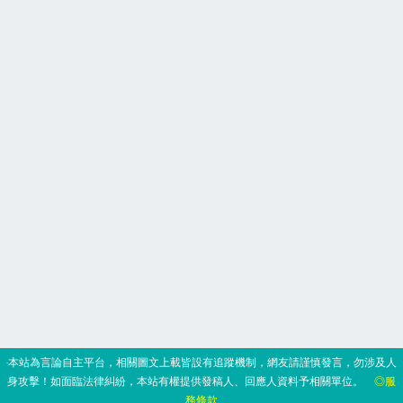
‧本站為言論自主平台，相關圖文上載皆設有追蹤機制，網友請謹慎發言，勿涉及人
身攻擊！如面臨法律糾紛，本站有權提供發稿人、回應人資料予相關單位。
◎服
務條款