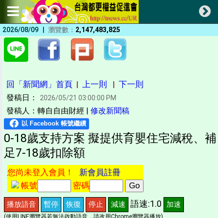
|
2026/08/09
瀏覽數：
2,147,483,825
回「新聞網」首頁
|
上一則
|
下一則
發稿日：
2026/05/21 03:00:00 PM
發稿人：轉自自由財經 |
修改新聞稿
0-18歲支持方案 擬提供育嬰住宅減稅、補
足7-18歲扣除額
您尚未登入會員！
新會員註冊
帳號
密碼
語速:1.0
播放語音
暫停
恢復
停止
減速
加速
(使用LINE瀏覽器若無法啟動語音，請改用Chrome瀏覽器播放)