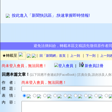
按此進入「新聞快訊區」,快速掌握即時情報!
避免法律糾紛，轉載本區文稿請先徵得原作者
|
|
|
|
★轉載至
回「新聞網」首頁
上一則
下一則
上一則
尚未登入會員，無法回應！
登入會員
|
新會員註冊
回應本篇文章！
(以下回應不會連結到FaceBook) (言責自負,請勿涉及人身
作 者：
尚未登入會員，無法回應！
標 題：
表 情：
內 容：