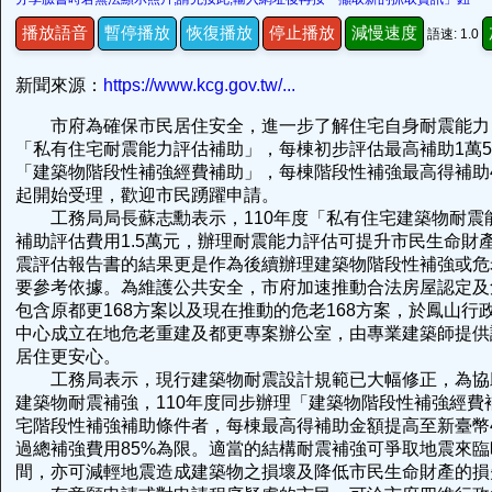
播放語音
暫停播放
恢復播放
停止播放
減慢速度
語速: 1.0
新聞來源：
https://www.kcg.gov.tw/...
市府為確保市民居住安全，進一步了解住宅自身耐震能力，
「私有住宅耐震能力評估補助」，每棟初步評估最高補助1萬
「建築物階段性補強經費補助」，每棟階段性補強最高得補助4
起開始受理，歡迎市民踴躍申請。
工務局局長蘇志勳表示，110年度「私有住宅建築物耐震
補助評估費用1.5萬元，辦理耐震能力評估可提升市民生命財
震評估報告書的結果更是作為後續辦理建築物階段性補強或危
要參考依據。為維護公共安全，市府加速推動合法房屋認定及
包含原都更168方案以及現在推動的危老168方案，於鳳山行
中心成立在地危老重建及都更專案辦公室，由專業建築師提供
居住更安心。
工務局表示，現行建築物耐震設計規範已大幅修正，為協
建築物耐震補強，110年度同步辦理「建築物階段性補強經費
宅階段性補強補助條件者，每棟最高得補助金額提高至新臺幣4
過總補強費用85%為限。適當的結構耐震補強可爭取地震來
間，亦可減輕地震造成建築物之損壞及降低市民生命財產的損