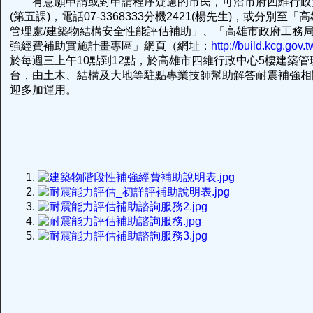
有意願申請或對申請程序疑慮的市民，可洽市府四維行政
(第五課)，電話07-3368333分機2421(楊先生)，或分別至
管理處/建築物結構安全性能評估補助」、「高雄市政府工務局
強經費補助實施計畫專區」網頁（網址：
http://build.kcg.gov.t
於每週三上午10點到12點，於高雄市四維行政中心5樓建築
台，由土木、結構及大地等駐點專業技師幫助解答耐震補強相
迎多加運用。