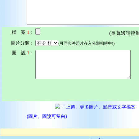
檔 案
1
：
(長寬邊請控制在7
圖片分類：
(可同步將照片存入分類相簿中!)
圖 說
1
：
「上傳」更多圖片、影音或文字檔案
(圖片、圖說可留白)