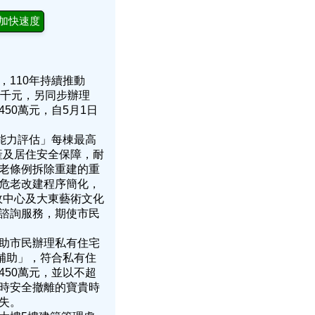
加快速度
110年持續推動
5千元，另同步辦理
50萬元，自5月1日
能力評估」每棟最高
產及居住安全保障，耐
老條例拆除重建的重
危老改建程序簡化，
政中心及大東藝術文化
諮詢服務，期使市民
助市民辦理私有住宅
補助」，符合私有住
50萬元，並以不超
臨時安全撤離的寶貴時
失。