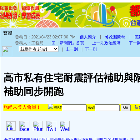
繁體
發稿日：2021/04/23 02:07:00 PM
個人簡介
|
修改新聞稿
|
回
發稿人：工務局
回「新聞網」首頁
上一則政治經濟
下一
|
上一則
|
下一則
高市私有住宅耐震評估補助與
補助同步開跑
您尚未登入會員！
新
帳號
密碼
分享臉書時若無法顯示照片,請先按此,輸入網址後再按「擷取新的抓取資訊」鈕