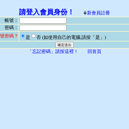
請登入會員身份！
新會員註冊
帳號：
密碼：
號密碼？
是
否
(如使用自己的電腦,請按「是」)
「忘記密碼」請按這裡！
回首頁