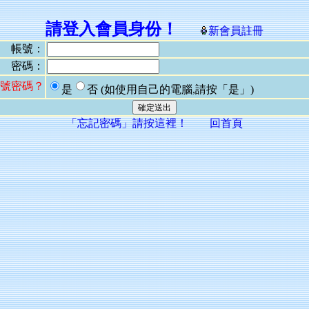
請登入會員身份！
新會員註冊
帳號：
密碼：
號密碼？
是
否
(如使用自己的電腦,請按「是」)
「忘記密碼」請按這裡！
回首頁