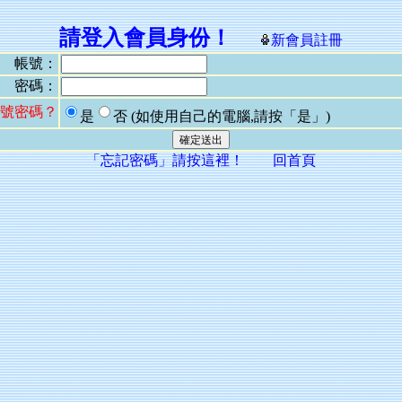
請登入會員身份！
新會員註冊
帳號：
密碼：
號密碼？
是
否
(如使用自己的電腦,請按「是」)
「忘記密碼」請按這裡！
回首頁