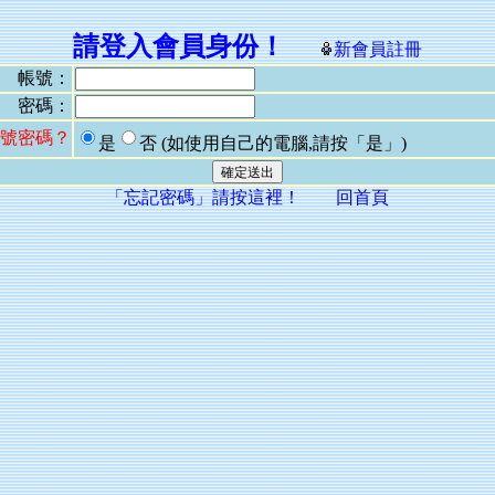
請登入會員身份！
新會員註冊
帳號：
密碼：
號密碼？
是
否
(如使用自己的電腦,請按「是」)
「忘記密碼」請按這裡！
回首頁