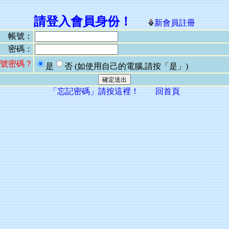
請登入會員身份！
新會員註冊
帳號：
密碼：
號密碼？
是
否
(如使用自己的電腦,請按「是」)
「忘記密碼」請按這裡！
回首頁