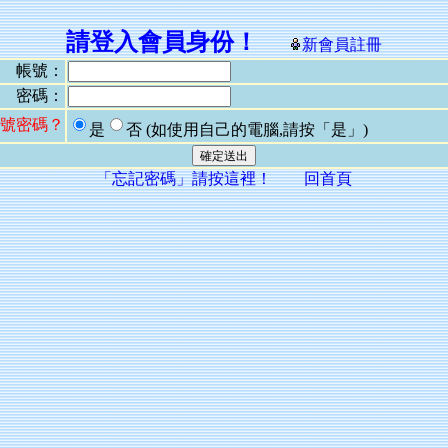
請登入會員身份！
新會員註冊
帳號：
密碼：
號密碼？
是
否
(如使用自己的電腦,請按「是」)
「忘記密碼」請按這裡！
回首頁