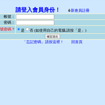
請登入會員身份！
新會員註冊
帳號：
密碼：
號密碼？
是
否
(如使用自己的電腦,請按「是」)
「忘記密碼」請按這裡！
回首頁