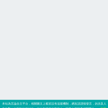
‧本站為言論自主平台，相關圖文上載皆設有追蹤機制，網友請謹慎發言，勿涉及人