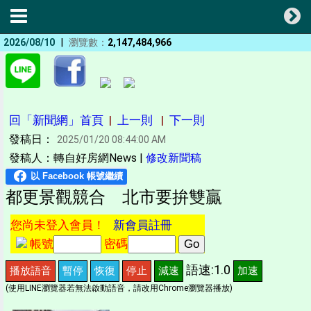
|
2026/08/10
瀏覽數：
2,147,484,966
回「新聞網」首頁
|
上一則
|
下一則
發稿日：
2025/01/20 08:44:00 AM
發稿人：轉自好房網News |
修改新聞稿
都更景觀競合 北市要拚雙贏
您尚未登入會員！
新會員註冊
帳號
密碼
語速:1.0
播放語音
暫停
恢復
停止
減速
加速
(使用LINE瀏覽器若無法啟動語音，請改用Chrome瀏覽器播放)