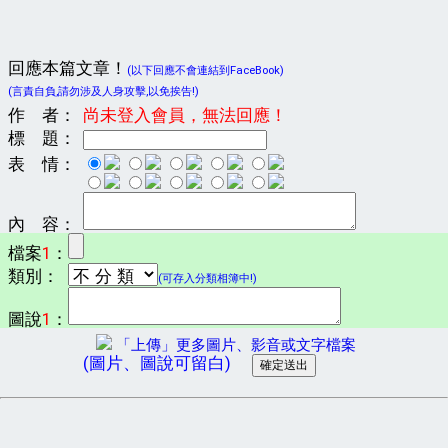
回應本篇文章！
(以下回應不會連結到FaceBook)
(言責自負,請勿涉及人身攻擊,以免挨告!)
作 者：
尚未登入會員，無法回應！
標 題：
表 情：
內 容：
檔案
1
：
類別：
(可存入分類相簿中!)
圖說
1
：
「上傳」更多圖片、影音或文字檔案
(圖片、圖說可留白)