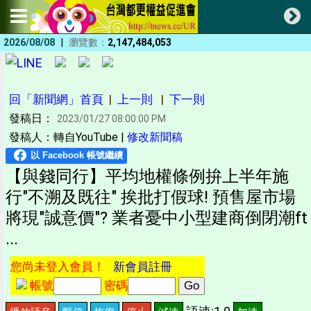
|
2026/08/08
瀏覽數：
2,147,484,053
回「新聞網」首頁
|
上一則
|
下一則
發稿日：
2023/01/27 08:00:00 PM
發稿人：轉自YouTube |
修改新聞稿
【與錢同行】平均地權條例拚上半年施
行"不溯及既往" 挨批打假球! 預售屋市場
將現"誠意價"? 業者憂中小型建商倒閉潮ft
...
您尚未登入會員！
新會員註冊
帳號
密碼