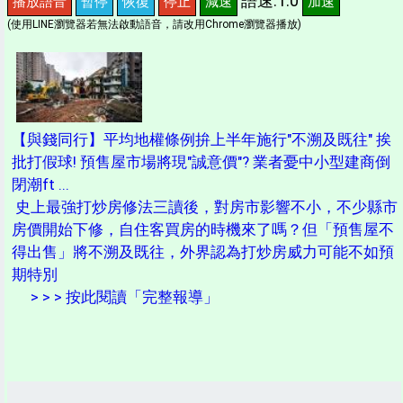
語速:1.0
播放語音
暫停
恢復
停止
減速
加速
(使用LINE瀏覽器若無法啟動語音，請改用Chrome瀏覽器播放)
【與錢同行】平均地權條例拚上半年施行"不溯及既往" 挨
批打假球! 預售屋市場將現"誠意價"? 業者憂中小型建商倒
閉潮ft ...
史上最強打炒房修法三讀後，對房市影響不小，不少縣市
房價開始下修，自住客買房的時機來了嗎？但「預售屋不
得出售」將不溯及既往，外界認為打炒房威力可能不如預
期特別
> > > 按此閱讀「完整報導」