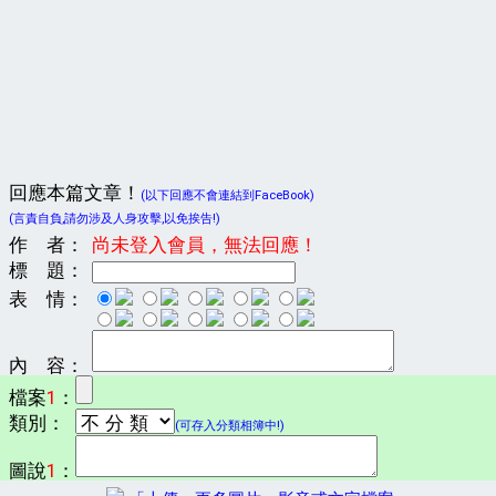
回應本篇文章！
(以下回應不會連結到FaceBook)
(言責自負,請勿涉及人身攻擊,以免挨告!)
作 者：
尚未登入會員，無法回應！
標 題：
表 情：
內 容：
檔案
1
：
類別：
(可存入分類相簿中!)
圖說
1
：