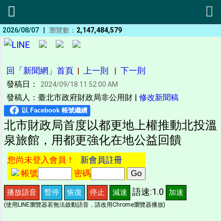
|
2026/08/07
瀏覽數：
2,147,484,579
回「新聞網」首頁
|
上一則
|
下一則
發稿日：
2024/09/18 11:52:00 AM
發稿人：臺北市政府財政局非公用財 |
修改新聞稿
北市財政局首度以都更地上權推動北投溫
泉旅館，用都更強化在地公益回饋
您尚未登入會員！
新會員註冊
帳號
密碼
語速:1.0
播放語音
暫停
恢復
停止
減速
加速
(使用LINE瀏覽器若無法啟動語音，請改用Chrome瀏覽器播放)