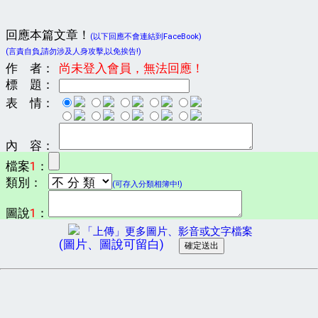
回應本篇文章！
(以下回應不會連結到FaceBook)
(言責自負,請勿涉及人身攻擊,以免挨告!)
作 者：
尚未登入會員，無法回應！
標 題：
表 情：
內 容：
檔案
1
：
類別：
(可存入分類相簿中!)
圖說
1
：
「上傳」更多圖片、影音或文字檔案
(圖片、圖說可留白)