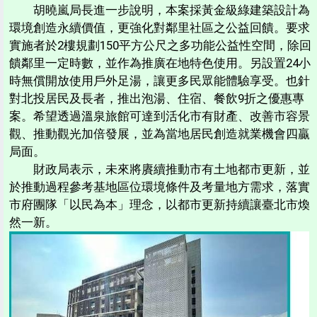
胡曉嵐局長進一步說明，本案採黃金級綠建築設計為
環境創造永續價值，更強化對鄰里社區之公益回饋。要求
實施者於2樓規劃150平方公尺之多功能公益性空間，除回
饋鄰里一定時數，並作為推廣在地特色使用。另設置24小
時無償開放使用戶外足湯，讓更多民眾能體驗享受。也針
對北投居民及長者，推出泡湯、住宿、餐飲9折之優惠專
案。希望透過溫泉旅館可達到活化市有財產、改善市容景
觀、推動觀光加倍發展，並為當地居民創造就業機會四贏
局面。
財政局表示，未來將賡續推動市有土地都市更新，並
於推動過程參考基地區位環境條件及考量地方需求，落實
市府團隊「以民為本」理念，以都市更新持續讓臺北市煥
然一新。