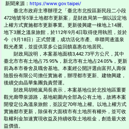
新聞來源：
https://www.gov.taipei/
臺北市政府主導辦理之「臺北市北投區新民段二小段
472地號等5筆土地都市更新案」是財政局第一個以設定地
上權方式實施都市更新事業。更新後興建一棟地上14層、
地下3層之溫泉旅館，於112年9月4日取得使用執照，並於
今（9月18日）正式營運，成功活化市產、串聯周邊溫泉
觀光產業，並提供眾多公益回饋嘉惠在地居民。
財政局說明，本案基地面積3,442.73平方公尺，其中
臺北市市有土地占75.95%，新北市有土地占24.05%，更新
前為本市眷舍及職舍基地。本案經公開評選由富邦人壽保
險股份有限公司擔任實施者，辦理都市更新、建物興建，
後續交由晶華集團負責營運。
財政局胡曉嵐局長表示，本案基地位於北投地區重要
觀光廊帶泉源路，基地範圍內全部為公有土地，故將本案
開發定位為溫泉旅館，並設定70年地上權。以地上權方式
實施都市更新，除保有大面積市有土地所有權外，並可收
取權利金加速實現收益及持續收取土地租金，創造最大效
益價值。