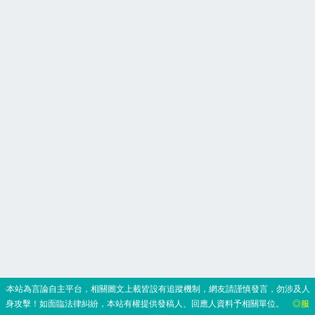
‧本站為言論自主平台，相關圖文上載皆設有追蹤機制，網友請謹慎發言，勿涉及人
身攻擊！如面臨法律糾紛，本站有權提供發稿人、回應人資料予相關單位。
◎服