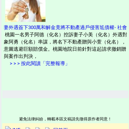
妻外遇簽下300萬和解金竟將不動產過戶侵害尪債權- 社會
桃園一名男子阿德（化名）控訴妻子小美（化名）外遇對
象阿勇（化名）串謀，將名下不動產贈與小萱（化名），
意圖逃避巨額賠償金。桃園地院日前針對這起請求撤銷贈
與案作出判決，
> > > 按此閱讀「完整報導」
避免法律糾紛，轉載本區文稿請先徵得原作者同意！