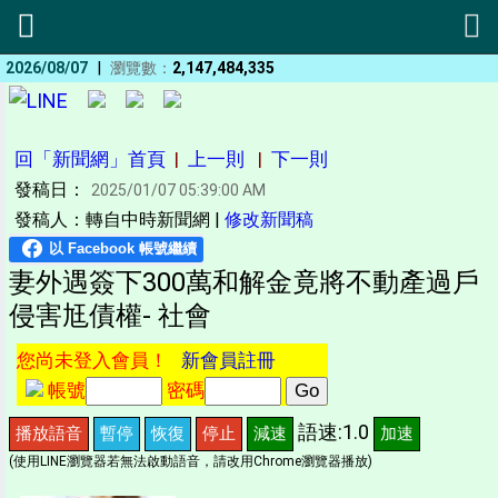
|
2026/08/07
瀏覽數：
2,147,484,335
回「新聞網」首頁
|
上一則
|
下一則
發稿日：
2025/01/07 05:39:00 AM
發稿人：轉自中時新聞網 |
修改新聞稿
妻外遇簽下300萬和解金竟將不動產過戶
侵害尪債權- 社會
您尚未登入會員！
新會員註冊
帳號
密碼
語速:1.0
播放語音
暫停
恢復
停止
減速
加速
(使用LINE瀏覽器若無法啟動語音，請改用Chrome瀏覽器播放)