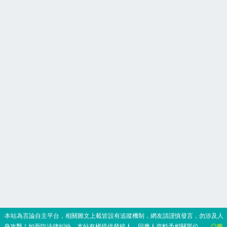
‧本站為言論自主平台，相關圖文上載皆設有追蹤機制，網友請謹慎發言，勿涉及人
身攻擊！如面臨法律糾紛，本站有權提供發稿人、回應人資料予相關單位。
◎服