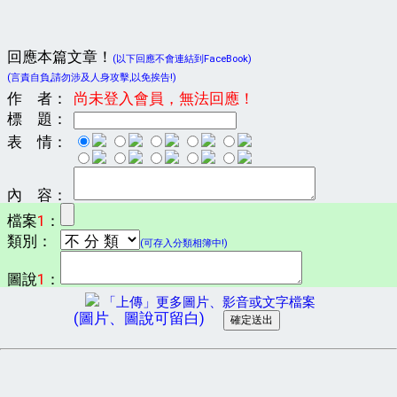
回應本篇文章！
(以下回應不會連結到FaceBook)
(言責自負,請勿涉及人身攻擊,以免挨告!)
作 者：
尚未登入會員，無法回應！
標 題：
表 情：
內 容：
檔案
1
：
類別：
(可存入分類相簿中!)
圖說
1
：
「上傳」更多圖片、影音或文字檔案
(圖片、圖說可留白)