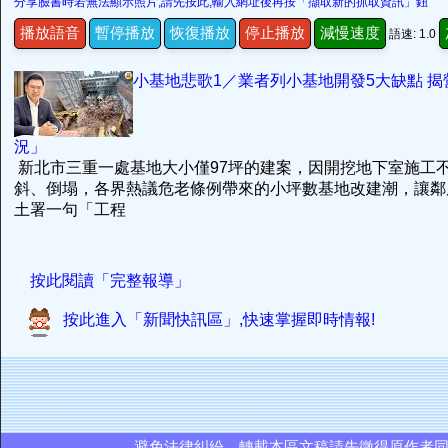
分享臉書時若無法顯示照片,請先按此,輸入網址後再按「擷取新的抓取資訊」鈕
播放語音
暫停播放
恢復播放
停止播放
減慢速度
語速: 1.0
小基地悲歌1／業者列小基地開發5大缺點 
況」
新北市三重一處基地大小僅97坪的建案，因開挖地下室施工
斜、倒塌，各界熱議危老條例帶來的小坪數基地改建潮，讓鄰
土署一句「工程
按此閱讀「完整報導」
按此進入「新聞快訊區」,快速掌握即時情報!
避免法律糾紛，轉載本區文稿請先徵得原作者