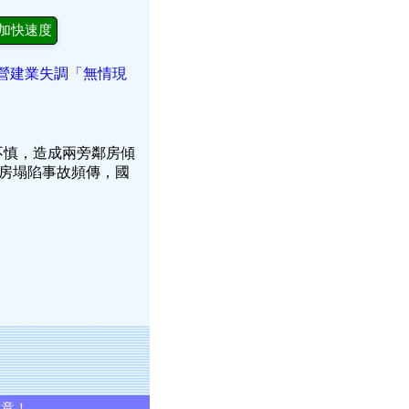
加快速度
揭營建業失調「無情現
不慎，造成兩旁鄰房傾
房塌陷事故頻傳，國
同意！