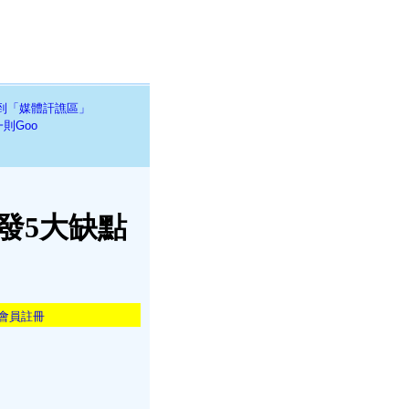
到「媒體訐譙區」
則Goo
發5大缺點
會員註冊