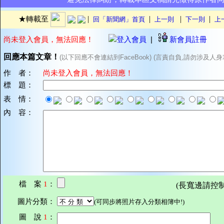
|
|
|
|
★轉載至
回「新聞網」首頁
上一則
下一則
上
尚未登入會員，無法回應！
登入會員
|
新會員註冊
回應本篇文章！
(以下回應不會連結到FaceBook) (言責自負,請勿涉及人身
作 者：
尚未登入會員，無法回應！
標 題：
表 情：
內 容：
檔 案
1
：
(長寬邊請控制在7
圖片分類：
(可同步將照片存入分類相簿中!)
圖 說
1
：