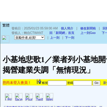
繁體
發稿日：2025/01/23 05:59:00 AM
個人簡介
|
修改新聞稿
|
回
發稿人：轉自CTWANT
回「新聞網」首頁
上一則Goo
下一
|
上一則
|
下一則
小基地悲歌1／業者列小基地開
揭營建業失調「無情現況」
您尚未登入會員！
新
帳號
密碼