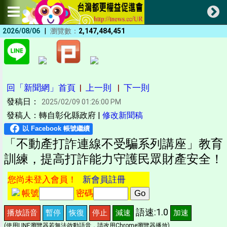
|
2026/08/06
瀏覽數：
2,147,484,451
回「新聞網」首頁
|
上一則
|
下一則
發稿日：
2025/02/09 01:26:00 PM
發稿人：轉自彰化縣政府 |
修改新聞稿
「不動產打詐連線不受騙系列講座」教育
訓練，提高打詐能力守護民眾財產安全！
您尚未登入會員！
新會員註冊
帳號
密碼
語速:1.0
播放語音
暫停
恢復
停止
減速
加速
(使用LINE瀏覽器若無法啟動語音，請改用Chrome瀏覽器播放)