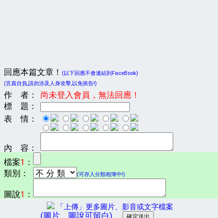
回應本篇文章！
(以下回應不會連結到FaceBook)
(言責自負,請勿涉及人身攻擊,以免挨告!)
作 者：
尚未登入會員，無法回應！
標 題：
表 情：
內 容：
檔案
1
：
類別：
(可存入分類相簿中!)
圖說
1
：
「上傳」更多圖片、影音或文字檔案
(圖片、圖說可留白)