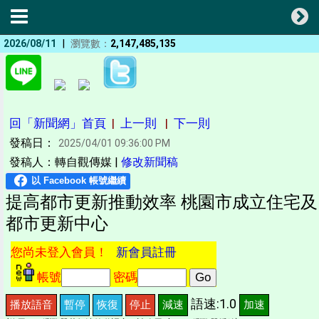
|
2026/08/11
瀏覽數：
2,147,485,135
回「新聞網」首頁
|
上一則
|
下一則
發稿日：
2025/04/01 09:36:00 PM
發稿人：轉自觀傳媒 |
修改新聞稿
提高都市更新推動效率 桃園市成立住宅及
都市更新中心
您尚未登入會員！
新會員註冊
帳號
密碼
語速:1.0
播放語音
暫停
恢復
停止
減速
加速