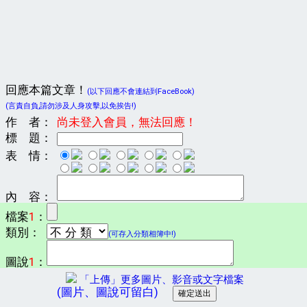
回應本篇文章！
(以下回應不會連結到FaceBook)
(言責自負,請勿涉及人身攻擊,以免挨告!)
作 者：
尚未登入會員，無法回應！
標 題：
表 情：
內 容：
檔案
1
：
類別：
(可存入分類相簿中!)
圖說
1
：
「上傳」更多圖片、影音或文字檔案
(圖片、圖說可留白)