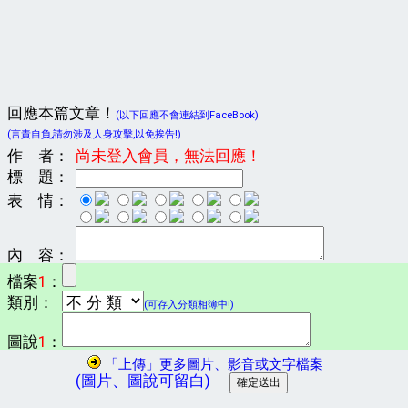
回應本篇文章！
(以下回應不會連結到FaceBook)
(言責自負,請勿涉及人身攻擊,以免挨告!)
作 者：
尚未登入會員，無法回應！
標 題：
表 情：
內 容：
檔案
1
：
類別：
(可存入分類相簿中!)
圖說
1
：
「上傳」更多圖片、影音或文字檔案
(圖片、圖說可留白)