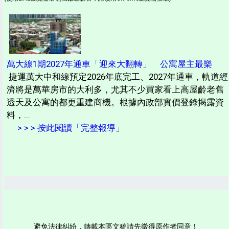
萬大線1期2027年通車「迎來大翻轉」 公寓屋主最樂
捷運萬大中和線預定2026年底完工、2027年通車，軌道經
濟將是萬華房市的大利多，尤其不少買家看上高屋齡老舊
透天及公寓的都更重建商機。根據內政部實價登錄揭露資
料，...
> > > 按此閱讀「完整報導」
避免法律糾紛，轉載本區文稿請先徵得原作者同意！