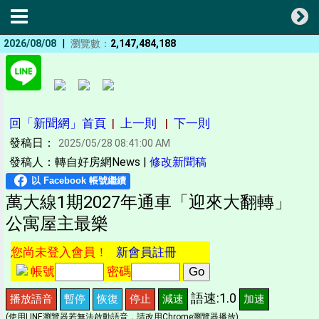
|
2026/08/08
瀏覽數：
2,147,484,188
回「新聞網」首頁
|
上一則
|
下一則
發稿日：
2025/05/28 08:41:00 AM
發稿人：轉自好房網News |
修改新聞稿
萬大線1期2027年通車「迎來大翻轉」
公寓屋主最樂
您尚未登入會員！
新會員註冊
帳號
密碼
語速:1.0
播放語音
暫停
恢復
停止
減速
加速
(使用LINE瀏覽器若無法啟動語音，請改用Chrome瀏覽器播放)